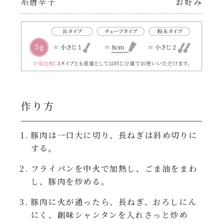
糸唐辛子
お好み
レンジ調理
ハコネーゼ カルボナーラ
お子さま
ハコネーゼ イカスミ
節分
ハコネーゼ ボンゴレ
ひなまつり
ハコネーゼ アラビアータ
作り方
こどもの日
ハコネーゼ クリーミーボロネーゼ
豚肉は一口大に切り、長ねぎは斜め切りに
する。
ハロウィン
フライパンを中火で加熱し、ごま油をまわ
し、豚肉を炒める。
運動会
豚肉に火が通ったら、長ねぎ、おろしにん
クリスマス
にく、創味シャンタンを入れさっと炒め