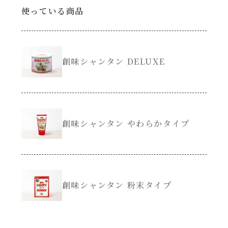
使っている商品
創味のつゆ減塩
サラダ
京の和風だし
スープ
創味シャンタン DELUXE
白だし
本気中華
カレーだし
肉ピクキノピク
創味シャンタン やわらかタイプ
そうめんつゆ
鍋
すき焼のたれ
グラタン/ドリア
創味シャンタン 粉末タイプ
焼肉のたれ 初代
シャンタン粉末（シャンタンチーズニングを
含む）