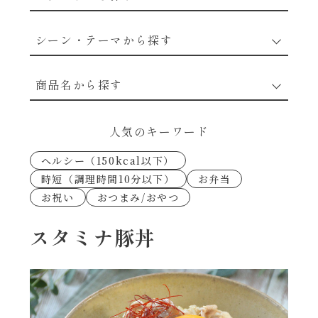
野菜のレシピ
シーン・テーマから探す
魚介のレシピ
なんでもナムル
商品名から探す
お肉のレシピ
下味冷凍
あえるハコネーゼカルボナーラ
人気のキーワード
卵・乳のレシピ
なんでも南蛮
ヘルシー（150kcal以下）
あえるハコネーゼトマトバジル
時短（調理時間10分以下）
お弁当
穀物類のレシピ
お祝い
おつまみ/おやつ
考えるな、二代目で炒めろ！～○○の炒め物
あえるハコネーゼ高菜
～
果実のレシピ
スタミナ豚丼
あえるハコネーゼミートソース
朝シャン（ごはん派）
あえるハコネーゼ明太子
朝シャン（パン派）