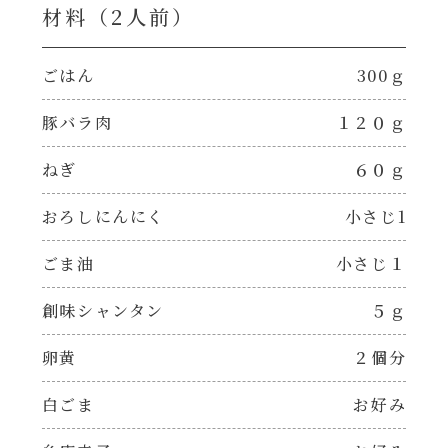
焼肉のたれ 二代目
材料（2⼈前）
パウチのまんまシリーズ
やみつききゃべつの塩たれ
ごはん
300ｇ
だしまろ麺
豚バラ肉
１２０ｇ
だしまろ酢
シャンタン鍋
ねぎ
６０ｇ
聖護院かぶらのもみじおろしぽん酢
おろしにんにく
小さじ1
おもてなし
ハコネーゼ 完熟トマト
ごま油
小さじ１
BBQ/キャンプ
ハコネーゼ 海老クリーム
創味シャンタン
５ｇ
炊飯器
卵黄
２個分
ハコネーゼ ボロネーゼ
ホットプレート
白ごま
お好み
ハコネーゼ ポルチーニ