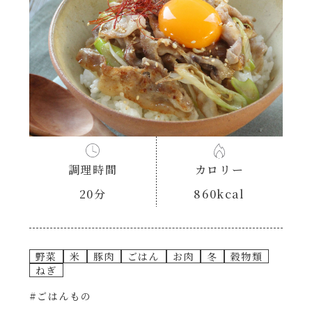
あえるハコネーゼナポリタン
ヘルシー（150kcal以下）
あえるハコネーゼジェノベーゼ
時短（調理時間10分以下）
あえるハコネーゼペペロンチーノ
お弁当
あえるハコネーゼたらこクリーム
お祝い
調理時間
カロリー
シャンタンシリーズ
おつまみ/おやつ
20分
860kcal
シャンタン粉末
主菜
野菜
米
豚肉
ごはん
お肉
冬
穀物類
創味のつゆ
副菜
ねぎ
#ごはんもの
創味のつゆあまくち
ごはんもの