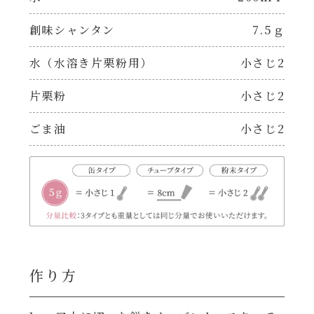
レンジ調理
ハコネーゼ カルボナーラ
創味シャンタン
7.5ｇ
お子さま
水（水溶き片栗粉用）
小さじ2
ハコネーゼ イカスミ
節分
片栗粉
小さじ2
ハコネーゼ ボンゴレ
ごま油
小さじ2
ひなまつり
ハコネーゼ アラビアータ
こどもの日
ハコネーゼ クリーミーボロネーゼ
ハロウィン
運動会
作り方
クリスマス