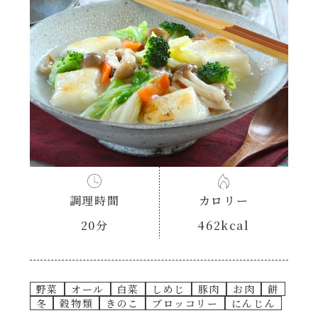
あえるハコネーゼナポリタン
ヘルシー（150kcal以下）
あえるハコネーゼジェノベーゼ
時短（調理時間10分以下）
あえるハコネーゼペペロンチーノ
お弁当
あえるハコネーゼたらこクリーム
お祝い
シャンタンシリーズ
おつまみ/おやつ
調理時間
カロリー
シャンタン粉末
20分
462kcal
主菜
創味のつゆ
副菜
野菜
オール
白菜
しめじ
豚肉
お肉
餅
冬
穀物類
きのこ
ブロッコリー
にんじん
創味のつゆあまくち
ごはんもの