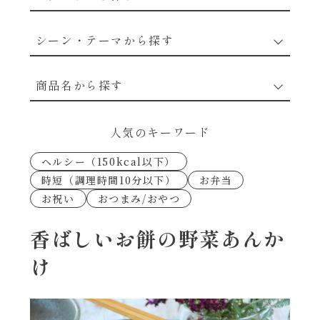
野菜のレシピ
シーン・テーマから探す
魚介のレシピ
なんでもナムル
商品名から探す
お肉のレシピ
下味冷凍
あえるハコネーゼカルボナーラ
人気のキーワード
卵・乳のレシピ
なんでも南蛮
ヘルシー（150kcal以下）
あえるハコネーゼトマトバジル
時短（調理時間10分以下）
お弁当
穀物類のレシピ
お祝い
おつまみ/おやつ
考えるな、二代目で炒めろ！～○○の炒め物
あえるハコネーゼ高菜
～
果実のレシピ
香ばしいお餅の野菜あんか
あえるハコネーゼミートソース
け
朝シャン（ごはん派）
あえるハコネーゼ明太子
朝シャン（パン派）