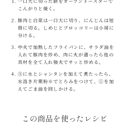
一口大に切った餅をオーブントースターで
こんがりと焼く。
年末年始
豚肉と白菜は一口大に切り、にんじんは短
その他
冊に切る。しめじとブロッコリーは小房に
分ける。
中火で加熱したフライパンに、サラダ油を
入れて豚肉を炒め、肉に火が通ったら他の
具材を全て入れ強火でサッと炒める。
③に水とシャンタンを加えて煮たったら、
水溶き片栗粉※でとろみをつけて、①を加
えてごま油を回しかける。
この商品を使ったレシピ