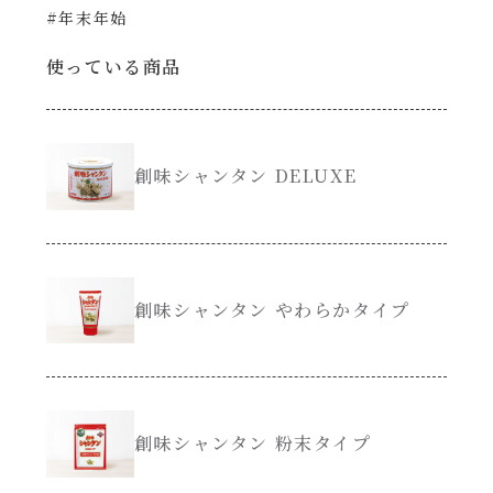
#年末年始
創味のつゆ減塩
サラダ
使っている商品
京の和風だし
スープ
白だし
創味シャンタン DELUXE
本気中華
カレーだし
肉ピクキノピク
そうめんつゆ
創味シャンタン やわらかタイプ
鍋
すき焼のたれ
グラタン/ドリア
焼肉のたれ 初代
創味シャンタン 粉末タイプ
シャンタン粉末（シャンタンチーズニングを
含む）