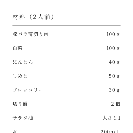
焼肉のたれ 二代目
パウチのまんまシリーズ
材料（2⼈前）
やみつききゃべつの塩たれ
だしまろ麺
豚バラ薄切り肉
100ｇ
だしまろ酢
白菜
100ｇ
シャンタン鍋
聖護院かぶらのもみじおろしぽん酢
にんじん
40ｇ
おもてなし
ハコネーゼ 完熟トマト
しめじ
50ｇ
BBQ/キャンプ
ハコネーゼ 海老クリーム
ブロッコリー
30ｇ
炊飯器
切り餅
２個
ハコネーゼ ボロネーゼ
サラダ油
大さじ1
ホットプレート
ハコネーゼ ポルチーニ
水
200ｍｌ