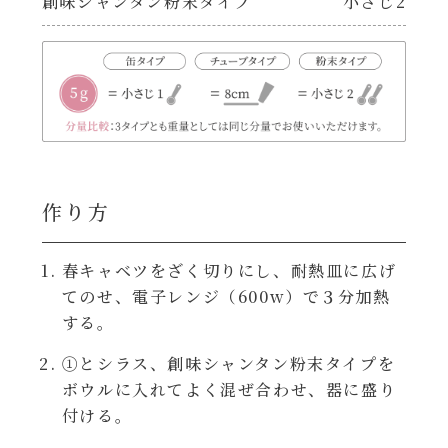
創味シャンタン粉末タイプ
小さじ2
焼肉のたれ 二代目
パウチのまんまシリーズ
やみつききゃべつの塩たれ
だしまろ麺
だしまろ酢
シャンタン鍋
聖護院かぶらのもみじおろしぽん酢
作り方
おもてなし
ハコネーゼ 完熟トマト
春キャベツをざく切りにし、耐熱皿に広げ
BBQ/キャンプ
てのせ、電子レンジ（600w）で３分加熱
ハコネーゼ 海老クリーム
する。
炊飯器
ハコネーゼ ボロネーゼ
①とシラス、創味シャンタン粉末タイプを
ボウルに入れてよく混ぜ合わせ、器に盛り
ホットプレート
付ける。
ハコネーゼ ポルチーニ