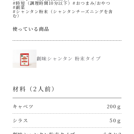
#時短（調理時間10分以下）
#おつまみ/おやつ
#副菜
#シャンタン粉末（シャンタンチーズニングを含
創味のつゆ減塩
む）
サラダ
使っている商品
京の和風だし
スープ
白だし
本気中華
創味シャンタン 粉末タイプ
カレーだし
肉ピクキノピク
そうめんつゆ
材料（2⼈前）
鍋
すき焼のたれ
グラタン/ドリア
キャベツ
200ｇ
焼肉のたれ 初代
シラス
50ｇ
シャンタン粉末（シャンタンチーズニングを
含む）