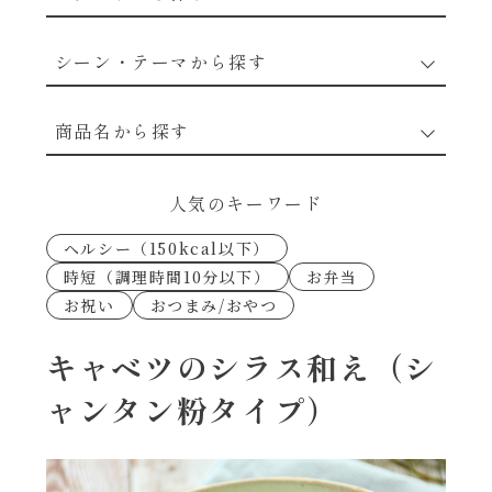
野菜のレシピ
シーン・テーマから探す
魚介のレシピ
なんでもナムル
商品名から探す
お肉のレシピ
下味冷凍
あえるハコネーゼカルボナーラ
人気のキーワード
卵・乳のレシピ
なんでも南蛮
ヘルシー（150kcal以下）
あえるハコネーゼトマトバジル
時短（調理時間10分以下）
お弁当
穀物類のレシピ
お祝い
おつまみ/おやつ
考えるな、二代目で炒めろ！～○○の炒め物
あえるハコネーゼ高菜
～
果実のレシピ
キャベツのシラス和え（シ
あえるハコネーゼミートソース
ャンタン粉タイプ）
朝シャン（ごはん派）
あえるハコネーゼ明太子
朝シャン（パン派）