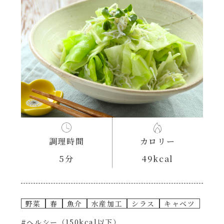
あえるハコネーゼナポリタン
ヘルシー（150kcal以下）
あえるハコネーゼジェノベーゼ
時短（調理時間10分以下）
あえるハコネーゼペペロンチーノ
お弁当
あえるハコネーゼたらこクリーム
お祝い
シャンタンシリーズ
おつまみ/おやつ
調理時間
カロリー
シャンタン粉末
5分
49kcal
主菜
創味のつゆ
副菜
野菜
春
魚介
水産加工
シラス
キャベツ
創味のつゆあまくち
#ヘルシー（150kcal以下）
ごはんもの