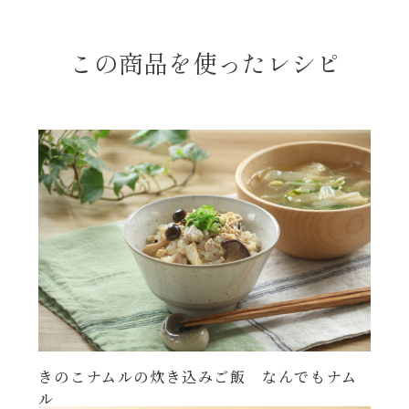
レンジ調理
ハコネーゼ カルボナーラ
この商品を使ったレシピ
お子さま
ハコネーゼ イカスミ
節分
ハコネーゼ ボンゴレ
ひなまつり
ハコネーゼ アラビアータ
こどもの日
ハコネーゼ クリーミーボロネーゼ
ハロウィン
運動会
きのこナムルの炊き込みご飯 なんでもナム
クリスマス
ル