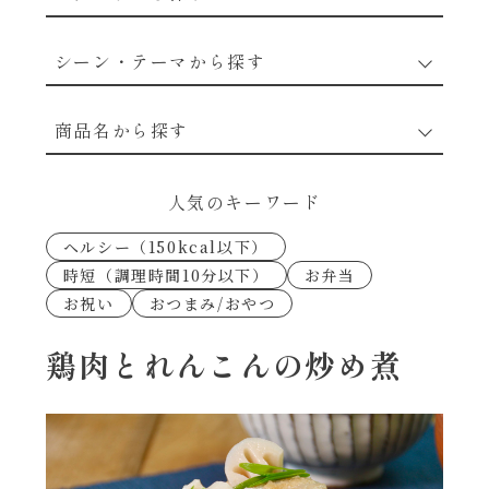
野菜のレシピ
シーン・テーマから探す
魚介のレシピ
なんでもナムル
商品名から探す
お肉のレシピ
下味冷凍
あえるハコネーゼカルボナーラ
人気のキーワード
卵・乳のレシピ
なんでも南蛮
ヘルシー（150kcal以下）
あえるハコネーゼトマトバジル
時短（調理時間10分以下）
お弁当
穀物類のレシピ
お祝い
おつまみ/おやつ
考えるな、二代目で炒めろ！～○○の炒め物
あえるハコネーゼ高菜
～
果実のレシピ
鶏肉とれんこんの炒め煮
あえるハコネーゼミートソース
朝シャン（ごはん派）
あえるハコネーゼ明太子
朝シャン（パン派）