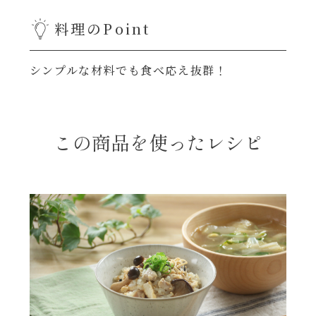
年末年始
料理のPoint
その他
シンプルな材料でも食べ応え抜群！
この商品を使ったレシピ