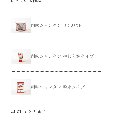
使っている商品
創味のつゆ減塩
サラダ
京の和風だし
創味シャンタン DELUXE
スープ
白だし
本気中華
カレーだし
創味シャンタン やわらかタイプ
肉ピクキノピク
そうめんつゆ
鍋
すき焼のたれ
創味シャンタン 粉末タイプ
グラタン/ドリア
焼肉のたれ 初代
シャンタン粉末（シャンタンチーズニングを
含む）
材料（2⼈前）