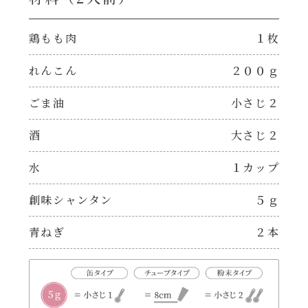
焼肉のたれ 二代目
パウチのまんまシリーズ
鶏もも肉
１枚
やみつききゃべつの塩たれ
れんこん
２００ｇ
だしまろ麺
だしまろ酢
ごま油
小さじ２
シャンタン鍋
聖護院かぶらのもみじおろしぽん酢
酒
大さじ２
おもてなし
ハコネーゼ 完熟トマト
水
１カップ
BBQ/キャンプ
創味シャンタン
５ｇ
ハコネーゼ 海老クリーム
青ねぎ
２本
炊飯器
ハコネーゼ ボロネーゼ
ホットプレート
ハコネーゼ ポルチーニ