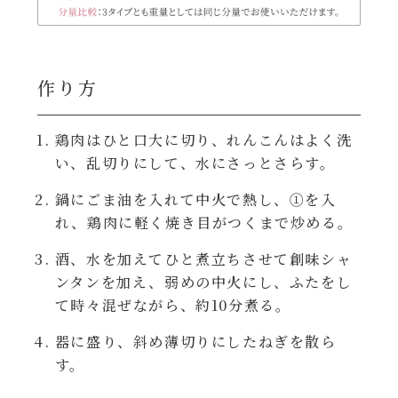
レンジ調理
ハコネーゼ カルボナーラ
お子さま
ハコネーゼ イカスミ
作り方
節分
ハコネーゼ ボンゴレ
鶏肉はひと口大に切り、れんこんはよく洗
い、乱切りにして、水にさっとさらす。
ひなまつり
ハコネーゼ アラビアータ
鍋にごま油を入れて中火で熱し、①を入
こどもの日
れ、鶏肉に軽く焼き目がつくまで炒める。
ハコネーゼ クリーミーボロネーゼ
酒、水を加えてひと煮立ちさせて創味シャ
ハロウィン
ンタンを加え、弱めの中火にし、ふたをし
て時々混ぜながら、約10分煮る。
運動会
器に盛り、斜め薄切りにしたねぎを散ら
す。
クリスマス