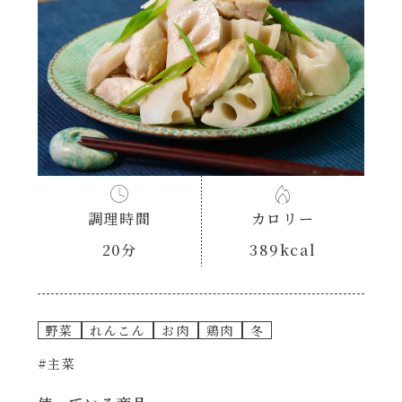
あえるハコネーゼナポリタン
ヘルシー（150kcal以下）
あえるハコネーゼジェノベーゼ
時短（調理時間10分以下）
あえるハコネーゼペペロンチーノ
お弁当
あえるハコネーゼたらこクリーム
お祝い
調理時間
カロリー
シャンタンシリーズ
おつまみ/おやつ
20分
389kcal
シャンタン粉末
主菜
野菜
れんこん
お肉
鶏肉
冬
創味のつゆ
副菜
#主菜
創味のつゆあまくち
ごはんもの