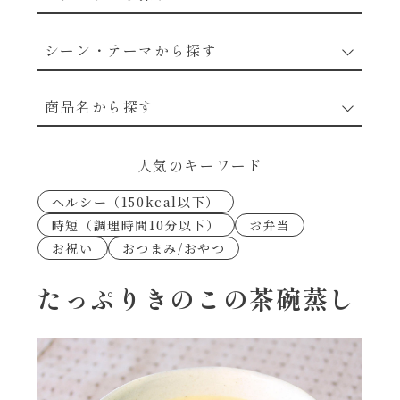
野菜のレシピ
シーン・テーマから探す
魚介のレシピ
なんでもナムル
商品名から探す
お肉のレシピ
下味冷凍
あえるハコネーゼカルボナーラ
人気のキーワード
卵・乳のレシピ
なんでも南蛮
ヘルシー（150kcal以下）
あえるハコネーゼトマトバジル
時短（調理時間10分以下）
お弁当
穀物類のレシピ
お祝い
おつまみ/おやつ
考えるな、二代目で炒めろ！～○○の炒め物
あえるハコネーゼ高菜
～
果実のレシピ
たっぷりきのこの茶碗蒸し
あえるハコネーゼミートソース
朝シャン（ごはん派）
あえるハコネーゼ明太子
朝シャン（パン派）