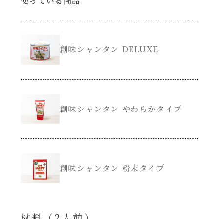
使っている商品
創味のつゆ減塩
サラダ
京の和風だし
創味シャンタン DELUXE
スープ
白だし
本気中華
カレーだし
創味シャンタン やわらかタイプ
肉ピクキノピク
そうめんつゆ
鍋
すき焼のたれ
創味シャンタン 粉末タイプ
グラタン/ドリア
焼肉のたれ 初代
シャンタン粉末（シャンタンチーズニングを
含む）
材料（2⼈前）