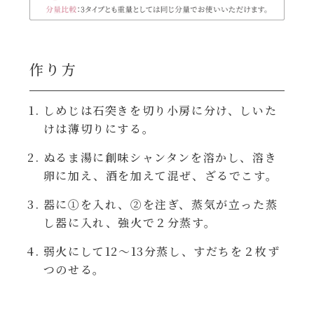
レンジ調理
ハコネーゼ カルボナーラ
お子さま
ハコネーゼ イカスミ
作り方
節分
ハコネーゼ ボンゴレ
しめじは石突きを切り小房に分け、しいた
けは薄切りにする。
ひなまつり
ハコネーゼ アラビアータ
ぬるま湯に創味シャンタンを溶かし、溶き
こどもの日
卵に加え、酒を加えて混ぜ、ざるでこす。
ハコネーゼ クリーミーボロネーゼ
器に①を入れ、②を注ぎ、蒸気が立った蒸
ハロウィン
し器に入れ、強火で２分蒸す。
弱火にして12～13分蒸し、すだちを２枚ず
運動会
つのせる。
クリスマス