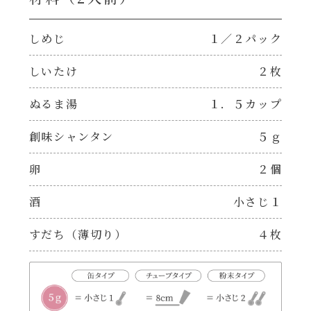
焼肉のたれ 二代目
パウチのまんまシリーズ
しめじ
１／２パック
やみつききゃべつの塩たれ
しいたけ
２枚
だしまろ麺
だしまろ酢
ぬるま湯
１．５カップ
シャンタン鍋
聖護院かぶらのもみじおろしぽん酢
創味シャンタン
５ｇ
おもてなし
ハコネーゼ 完熟トマト
卵
２個
BBQ/キャンプ
酒
小さじ１
ハコネーゼ 海老クリーム
すだち（薄切り）
４枚
炊飯器
ハコネーゼ ボロネーゼ
ホットプレート
ハコネーゼ ポルチーニ