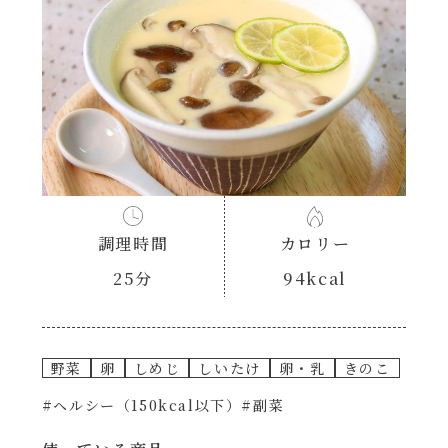
あえるハコネーゼナポリタン
ヘルシー（150kcal以下）
あえるハコネーゼジェノベーゼ
時短（調理時間10分以下）
あえるハコネーゼペペロンチーノ
お弁当
あえるハコネーゼたらこクリーム
お祝い
調理時間
カロリー
シャンタンシリーズ
おつまみ/おやつ
25分
94kcal
シャンタン粉末
主菜
野菜
卵
しめじ
しいたけ
卵・乳
きのこ
創味のつゆ
副菜
#ヘルシー（150kcal以下）
#副菜
創味のつゆあまくち
ごはんもの