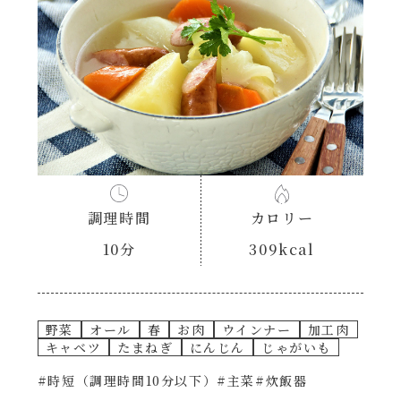
あえるハコネーゼナポリタン
ヘルシー（150kcal以下）
あえるハコネーゼジェノベーゼ
時短（調理時間10分以下）
あえるハコネーゼペペロンチーノ
お弁当
あえるハコネーゼたらこクリーム
お祝い
調理時間
カロリー
シャンタンシリーズ
おつまみ/おやつ
10分
309kcal
シャンタン粉末
主菜
野菜
オール
春
お肉
ウインナー
加工肉
創味のつゆ
副菜
キャベツ
たまねぎ
にんじん
じゃがいも
#時短（調理時間10分以下）
#主菜
#炊飯器
創味のつゆあまくち
ごはんもの