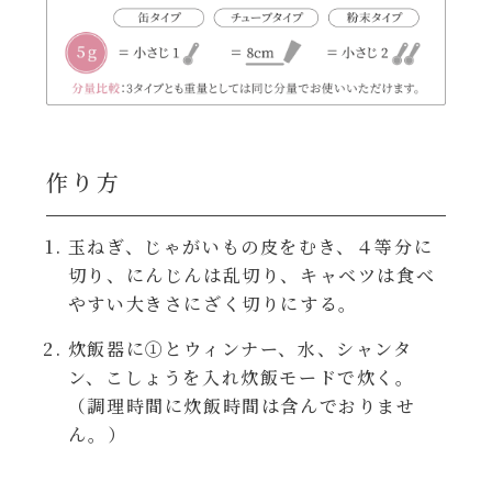
レンジ調理
ハコネーゼ カルボナーラ
お子さま
ハコネーゼ イカスミ
節分
ハコネーゼ ボンゴレ
作り方
ひなまつり
ハコネーゼ アラビアータ
玉ねぎ、じゃがいもの皮をむき、４等分に
こどもの日
切り、にんじんは乱切り、キャベツは食べ
ハコネーゼ クリーミーボロネーゼ
やすい大きさにざく切りにする。
ハロウィン
炊飯器に①とウィンナー、水、シャンタ
ン、こしょうを入れ炊飯モードで炊く。
運動会
（調理時間に炊飯時間は含んでおりませ
ん。）
クリスマス