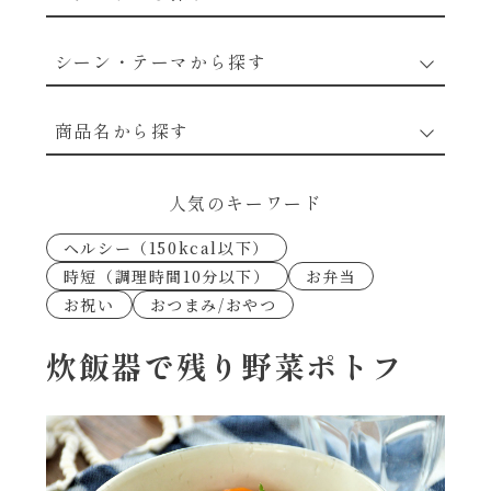
野菜のレシピ
シーン・テーマから探す
魚介のレシピ
なんでもナムル
商品名から探す
お肉のレシピ
下味冷凍
あえるハコネーゼカルボナーラ
人気のキーワード
卵・乳のレシピ
なんでも南蛮
ヘルシー（150kcal以下）
あえるハコネーゼトマトバジル
時短（調理時間10分以下）
お弁当
穀物類のレシピ
お祝い
おつまみ/おやつ
考えるな、二代目で炒めろ！～○○の炒め物
あえるハコネーゼ高菜
～
果実のレシピ
炊飯器で残り野菜ポトフ
あえるハコネーゼミートソース
朝シャン（ごはん派）
あえるハコネーゼ明太子
朝シャン（パン派）