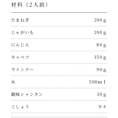
焼肉のたれ 二代目
材料（2⼈前）
パウチのまんまシリーズ
やみつききゃべつの塩たれ
たまねぎ
200ｇ
だしまろ麺
じゃがいも
200ｇ
だしまろ酢
シャンタン鍋
にんじん
80ｇ
聖護院かぶらのもみじおろしぽん酢
キャベツ
150ｇ
おもてなし
ハコネーゼ 完熟トマト
ウインナー
90ｇ
BBQ/キャンプ
ハコネーゼ 海老クリーム
水
500ｍｌ
炊飯器
創味シャンタン
10ｇ
ハコネーゼ ボロネーゼ
ホットプレート
こしょう
少々
ハコネーゼ ポルチーニ