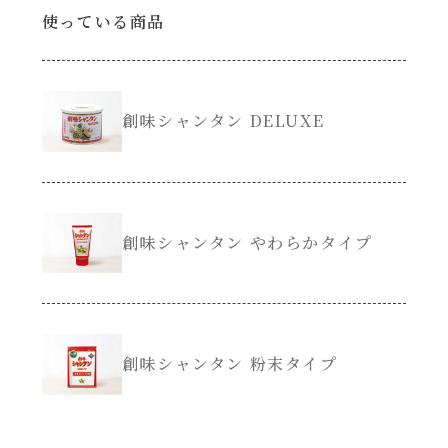
使っている商品
創味のつゆ減塩
サラダ
京の和風だし
スープ
創味シャンタン DELUXE
白だし
本気中華
カレーだし
肉ピクキノピク
創味シャンタン やわらかタイプ
そうめんつゆ
鍋
すき焼のたれ
グラタン/ドリア
創味シャンタン 粉末タイプ
焼肉のたれ 初代
シャンタン粉末（シャンタンチーズニングを
含む）