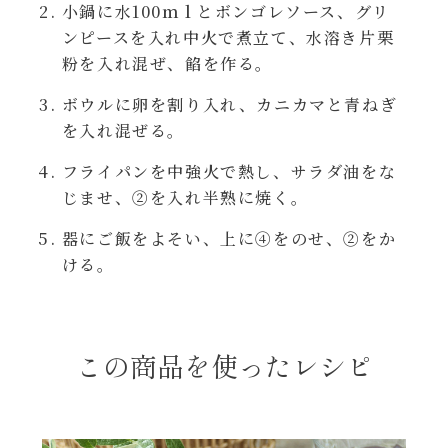
小鍋に水100ｍｌとボンゴレソース、グリ
レンジ調理
ハコネーゼ カルボナーラ
ンピースを入れ中火で煮立て、水溶き片栗
粉を入れ混ぜ、餡を作る。
お子さま
ハコネーゼ イカスミ
ボウルに卵を割り入れ、カニカマと青ねぎ
節分
を入れ混ぜる。
ハコネーゼ ボンゴレ
フライパンを中強火で熱し、サラダ油をな
ひなまつり
じませ、②を入れ半熟に焼く。
ハコネーゼ アラビアータ
器にご飯をよそい、上に④をのせ、②をか
こどもの日
ける。
ハコネーゼ クリーミーボロネーゼ
ハロウィン
この商品を使ったレシピ
運動会
クリスマス