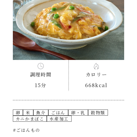
あえるハコネーゼナポリタン
ヘルシー（150kcal以下）
あえるハコネーゼジェノベーゼ
時短（調理時間10分以下）
あえるハコネーゼペペロンチーノ
お弁当
あえるハコネーゼたらこクリーム
お祝い
調理時間
カロリー
シャンタンシリーズ
おつまみ/おやつ
15分
668kcal
シャンタン粉末
主菜
卵
米
魚介
ごはん
卵・乳
穀物類
創味のつゆ
副菜
カニかまぼこ
水産加工
#ごはんもの
創味のつゆあまくち
ごはんもの