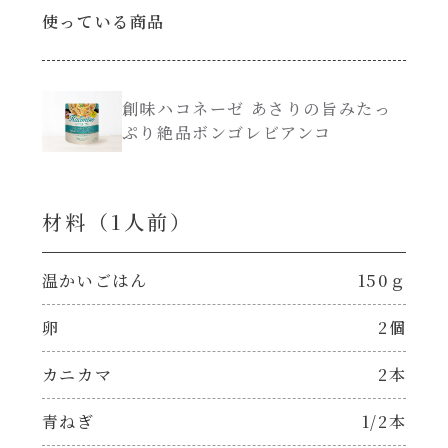
使っている商品
創味のつゆ減塩
サラダ
京の和風だし
創味ハコネーゼ あさりの旨みたっ
スープ
ぷり絶品ボンゴレビアンコ
白だし
本気中華
材料（1⼈前）
カレーだし
肉ピクキノピク
そうめんつゆ
温かいごはん
150ｇ
鍋
卵
2個
すき焼のたれ
グラタン/ドリア
カニカマ
2本
焼肉のたれ 初代
シャンタン粉末（シャンタンチーズニングを
青ねぎ
1/2本
含む）