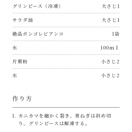
焼肉のたれ 二代目
グリンピース（冷凍）
大さじ1
パウチのまんまシリーズ
やみつききゃべつの塩たれ
サラダ油
大さじ1
だしまろ麺
絶品ボンゴレビアンコ
1袋
だしまろ酢
水
100ｍｌ
シャンタン鍋
聖護院かぶらのもみじおろしぽん酢
片栗粉
小さじ2
おもてなし
ハコネーゼ 完熟トマト
水
小さじ2
BBQ/キャンプ
ハコネーゼ 海老クリーム
作り方
炊飯器
ハコネーゼ ボロネーゼ
カニカマを細かく裂き、青ねぎは斜め切
ホットプレート
り、グリンピースは解凍する。
ハコネーゼ ポルチーニ