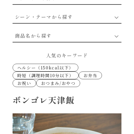
野菜のレシピ
シーン・テーマから探す
魚介のレシピ
なんでもナムル
商品名から探す
お肉のレシピ
下味冷凍
あえるハコネーゼカルボナーラ
人気のキーワード
卵・乳のレシピ
なんでも南蛮
ヘルシー（150kcal以下）
あえるハコネーゼトマトバジル
時短（調理時間10分以下）
お弁当
穀物類のレシピ
お祝い
おつまみ/おやつ
考えるな、二代目で炒めろ！～○○の炒め物
あえるハコネーゼ高菜
～
果実のレシピ
ボンゴレ天津飯
あえるハコネーゼミートソース
朝シャン（ごはん派）
あえるハコネーゼ明太子
朝シャン（パン派）