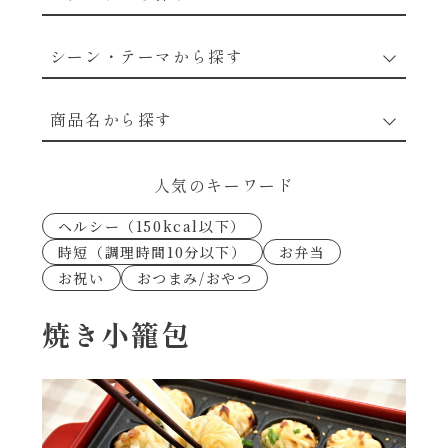
野菜のレシピ
シーン・テーマから探す
魚介のレシピ
なんでもナムル
商品名から探す
お肉のレシピ
下味冷凍
あえるハコネーゼカルボナーラ
人気のキーワード
卵・乳のレシピ
なんでも南蛮
ヘルシー（150kcal以下）
あえるハコネーゼトマトバジル
時短（調理時間10分以下）
お弁当
穀物類のレシピ
お祝い
おつまみ/おやつ
考えるな、二代目で炒めろ！～○○の炒め物
あえるハコネーゼ高菜
～
果実のレシピ
焼き小籠包
あえるハコネーゼミートソース
朝シャン（ごはん派）
あえるハコネーゼ明太子
朝シャン（パン派）