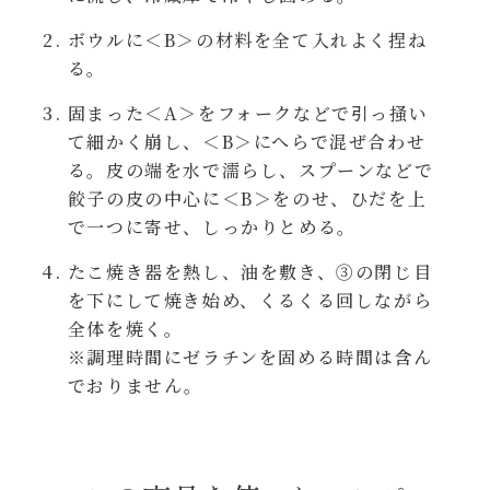
年末年始
ボウルに＜B＞の材料を全て入れよく捏ね
る。
その他
固まった＜A＞をフォークなどで引っ掻い
て細かく崩し、＜B＞にへらで混ぜ合わせ
る。皮の端を水で濡らし、スプーンなどで
餃子の皮の中心に＜B＞をのせ、ひだを上
で一つに寄せ、しっかりとめる。
たこ焼き器を熱し、油を敷き、③の閉じ目
を下にして焼き始め、くるくる回しながら
全体を焼く。
※調理時間にゼラチンを固める時間は含ん
でおりません。