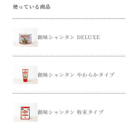
使っている商品
創味のつゆ減塩
サラダ
京の和風だし
スープ
創味シャンタン DELUXE
白だし
本気中華
カレーだし
肉ピクキノピク
創味シャンタン やわらかタイプ
そうめんつゆ
鍋
すき焼のたれ
グラタン/ドリア
創味シャンタン 粉末タイプ
焼肉のたれ 初代
シャンタン粉末（シャンタンチーズニングを
含む）