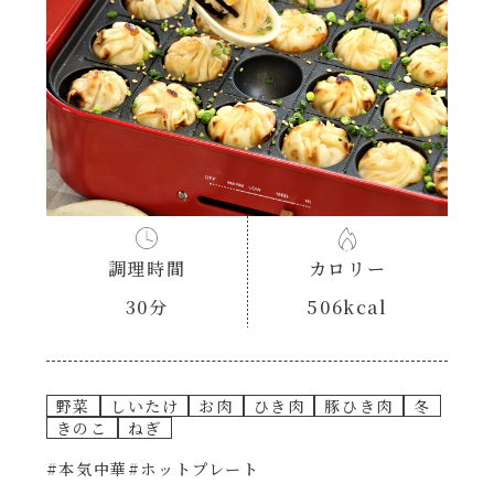
あえるハコネーゼナポリタン
ヘルシー（150kcal以下）
あえるハコネーゼジェノベーゼ
時短（調理時間10分以下）
あえるハコネーゼペペロンチーノ
お弁当
あえるハコネーゼたらこクリーム
お祝い
調理時間
カロリー
シャンタンシリーズ
おつまみ/おやつ
30分
506kcal
シャンタン粉末
主菜
野菜
しいたけ
お肉
ひき肉
豚ひき肉
冬
創味のつゆ
副菜
きのこ
ねぎ
#本気中華
#ホットプレート
創味のつゆあまくち
ごはんもの