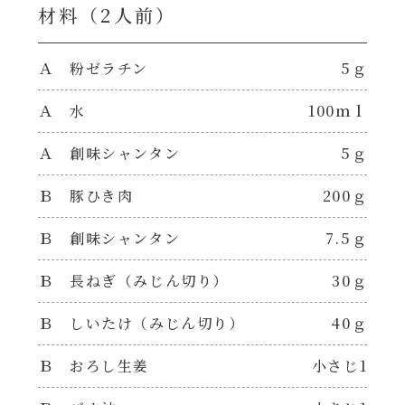
焼肉のたれ 二代目
材料（2⼈前）
パウチのまんまシリーズ
やみつききゃべつの塩たれ
Ａ 粉ゼラチン
5ｇ
だしまろ麺
Ａ 水
100ｍｌ
だしまろ酢
シャンタン鍋
Ａ 創味シャンタン
5ｇ
聖護院かぶらのもみじおろしぽん酢
Ｂ 豚ひき肉
200ｇ
おもてなし
ハコネーゼ 完熟トマト
Ｂ 創味シャンタン
7.5ｇ
BBQ/キャンプ
ハコネーゼ 海老クリーム
Ｂ 長ねぎ（みじん切り）
30ｇ
炊飯器
Ｂ しいたけ（みじん切り）
40ｇ
ハコネーゼ ボロネーゼ
ホットプレート
Ｂ おろし生姜
小さじ1
ハコネーゼ ポルチーニ