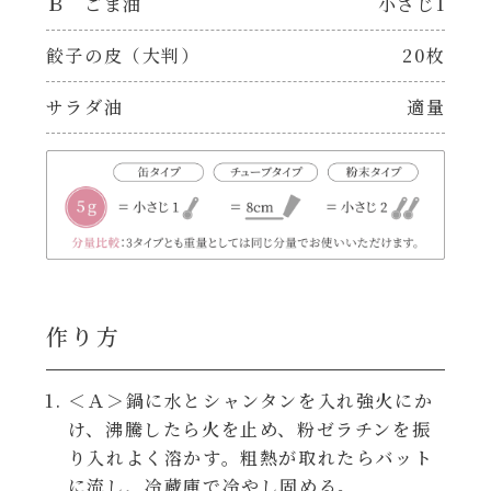
Ｂ ごま油
小さじ1
レンジ調理
ハコネーゼ カルボナーラ
餃子の皮（大判）
20枚
お子さま
ハコネーゼ イカスミ
サラダ油
適量
節分
ハコネーゼ ボンゴレ
ひなまつり
ハコネーゼ アラビアータ
こどもの日
ハコネーゼ クリーミーボロネーゼ
作り方
ハロウィン
運動会
＜Ａ＞鍋に水とシャンタンを入れ強火にか
け、沸騰したら火を止め、粉ゼラチンを振
り入れよく溶かす。粗熱が取れたらバット
クリスマス
に流し、冷蔵庫で冷やし固める。