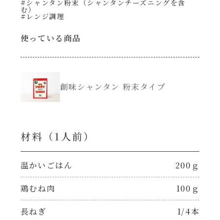
#シャンタン粉末（シャンタンチーズニングを含
む）
#レンジ調理
創味のつゆ減塩
サラダ
使っている商品
京の和風だし
スープ
白だし
創味シャンタン 粉末タイプ
本気中華
カレーだし
肉ピクキノピク
材料（1⼈前）
そうめんつゆ
鍋
温かいごはん
200ｇ
すき焼のたれ
グラタン/ドリア
鶏むね肉
100ｇ
焼肉のたれ 初代
シャンタン粉末（シャンタンチーズニングを
長ねぎ
1/4本
含む）