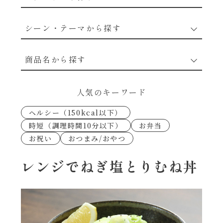
野菜のレシピ
シーン・テーマから探す
魚介のレシピ
なんでもナムル
商品名から探す
お肉のレシピ
下味冷凍
あえるハコネーゼカルボナーラ
人気のキーワード
卵・乳のレシピ
なんでも南蛮
ヘルシー（150kcal以下）
あえるハコネーゼトマトバジル
時短（調理時間10分以下）
お弁当
穀物類のレシピ
お祝い
おつまみ/おやつ
考えるな、二代目で炒めろ！～○○の炒め物
あえるハコネーゼ高菜
～
果実のレシピ
レンジでねぎ塩とりむね丼
あえるハコネーゼミートソース
朝シャン（ごはん派）
あえるハコネーゼ明太子
朝シャン（パン派）