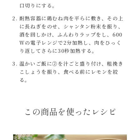
レンジ調理
口切りにする。
ハコネーゼ カルボナーラ
耐熱容器に鶏むね肉を平らに敷き、その上
お子さま
に長ねぎをのせ、シャンタン粉末を振り、
ハコネーゼ イカスミ
酒を回しかけ、ふんわりラップをし、600
節分
Ｗの電子レンジで2分加熱し、肉をひっく
ハコネーゼ ボンゴレ
り返してさらに30秒加熱する。
ひなまつり
温かいご飯に②を汁ごと盛り付け、粗挽き
ハコネーゼ アラビアータ
こしょうを振り、食べる前にレモンを絞
こどもの日
る。
ハコネーゼ クリーミーボロネーゼ
ハロウィン
この商品を使ったレシピ
運動会
クリスマス