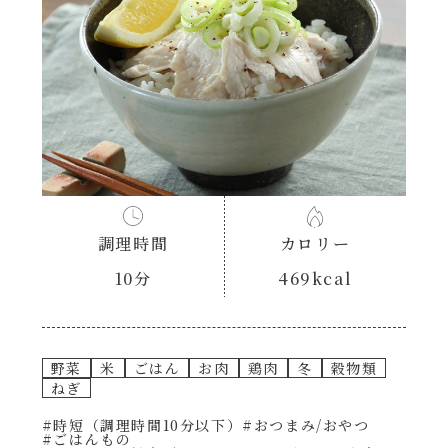
あえるハコネーゼナポリタン
ヘルシー（150kcal以下）
あえるハコネーゼジェノベーゼ
時短（調理時間10分以下）
あえるハコネーゼペペロンチーノ
お弁当
あえるハコネーゼたらこクリーム
お祝い
調理時間
カロリー
シャンタンシリーズ
おつまみ/おやつ
10分
469kcal
シャンタン粉末
主菜
野菜
米
ごはん
お肉
鶏肉
冬
穀物類
創味のつゆ
副菜
ねぎ
#時短（調理時間10分以下）
#おつまみ/おやつ
創味のつゆあまくち
#ごはんもの
ごはんもの