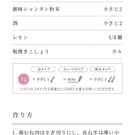
焼肉のたれ 二代目
創味シャンタン粉末
小さじ2
パウチのまんまシリーズ
やみつききゃべつの塩たれ
酒
小さじ2
だしまろ麺
レモン
1/8個
だしまろ酢
シャンタン鍋
粗挽きこしょう
少々
聖護院かぶらのもみじおろしぽん酢
おもてなし
ハコネーゼ 完熟トマト
BBQ/キャンプ
ハコネーゼ 海老クリーム
炊飯器
ハコネーゼ ボロネーゼ
作り方
ホットプレート
ハコネーゼ ポルチーニ
鶏むね肉はそぎ切りにし、長ねぎは薄い小