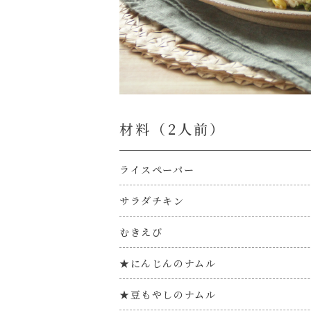
材料（2⼈前）
ライスペーパー
サラダチキン
むきえび
★にんじんのナムル
★豆もやしのナムル