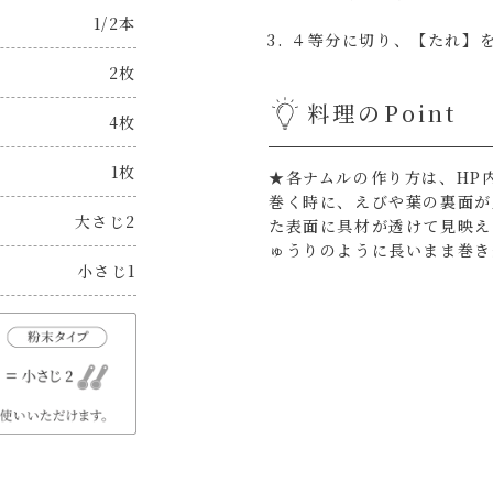
1/2本
４等分に切り、【たれ】
2枚
料理のPoint
4枚
1枚
★各ナムルの作り方は、HP
巻く時に、えびや葉の裏面が
大さじ2
た表面に具材が透けて見映え
ゅうりのように長いまま巻き
小さじ1