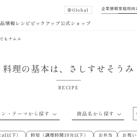
企業情報
家庭用向
Global
商品情報
レシピ
ピックアップ
公式ショップ
でもナムル
料理の基本は、
さしすせそうみ
RECIPE
たれ
調味酢
中華調味料
つゆ・だし
ーン・テーマから探す
商品名から探す
ピ
お肉のレシピ
下味冷凍
あえるハコネーゼトマトバジル
卵・乳のレシピ
穀物類のレシピ
なんでも南蛮
あえるハコネー
cal以下）
時短（調理時間10分以下）
お弁当
お祝い
○の炒
朝シャン（ごはん派）
あえるハコネーゼ明太子
朝シャン（パン
あえるハコネー