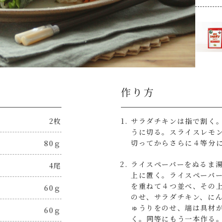
作り方
2枚
サラダチキンは指で割く
うに切る。スライスレモ
切ってからさらに４等分
80ｇ
ライスペーパーをぬるま
4尾
上に置く。ライスペーパ
を重ねて４つ並べ、その
60ｇ
のせ、サラダチキン、に
ゅうりをのせ、端は具材
60ｇ
く。同等にもう一本作る