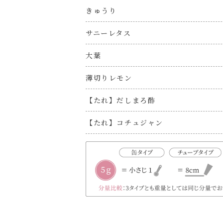
きゅうり
サニーレタス
大葉
薄切りレモン
【たれ】だしまろ酢
【たれ】コチュジャン