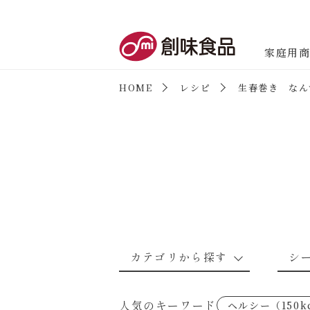
創味食品
家庭用
HOME
レシピ
生春巻き なん
商品情報
新商品情報
カテゴリから探す
シ
なんでもナムル
あえるハコネーゼカルボナーラ
野菜のレシピ
魚介のレシ
人気のキーワード
ヘルシー（150k
考えるな、二代目で炒めろ！～○
あえるハコネーゼミートソース