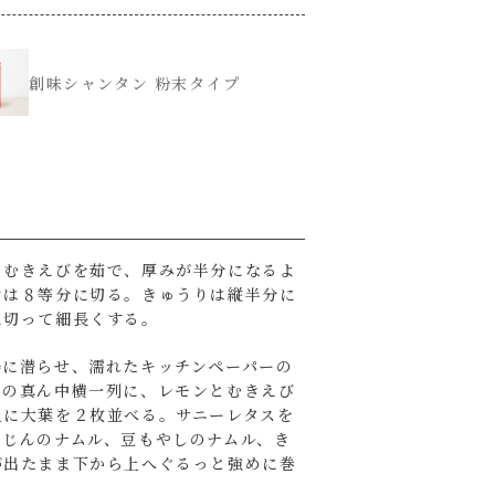
創味シャンタン 粉末タイプ
。むきえびを茹で、厚みが半分になるよ
ンは８等分に切る。きゅうりは縦半分に
に切って細長くする。
湯に潜らせ、濡れたキッチンペーパーの
ーの真ん中横一列に、レモンとむきえび
上に大葉を２枚並べる。サニーレタスを
んじんのナムル、豆もやしのナムル、き
が出たまま下から上へぐるっと強めに巻
。