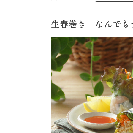
あえるハコネーゼジェノベーゼ
め物～
シャンタンシリーズ
ヘルシー（150kcal以下）
創味のつゆあまくち
お祝い
白だし
副菜
すき焼のたれ
生春巻き なんでも
スープ
やみつききゃべつの塩たれ
鍋
ハコネーゼ 完熟トマト
ハコネーゼ ポルチーニ
ハコネーゼ ボンゴレ
パウチのまんまシリーズ
おもてなし
ホットプレート
節分
ハロウィン
年末年始