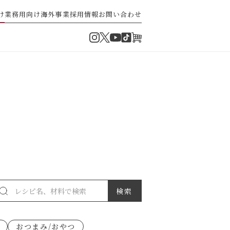
け
業務用向け
海外事業
採用情報
お問い合わせ
Instagram
Twitter
TikTok
オンラインショップ
YouTube
・ぽん酢
パスタソース
ゼ高菜
果実のレシピ
おつまみ/おやつ
派）
ゼナポリタン