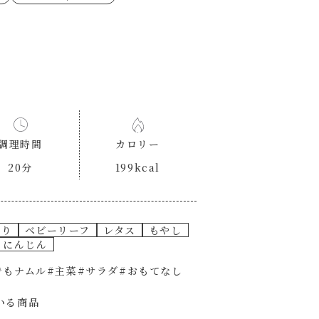
ゼたらこクリーム
代目
もみじおろしぽん酢
（シャンタンチーズニン
ロネーゼ
カスミ
リーミーボロネーゼ
調理時間
カロリー
20分
199kcal
うり
ベビーリーフ
レタス
もやし
にんじん
でもナムル
#主菜
#サラダ
#おもてなし
いる商品