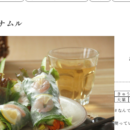
あえるハコネーゼペペロンチーノ
あえるハコネー
シャンタン粉末
創味のつゆ
時短（調理時間10分以下）
お弁当
創味のつゆ減塩
京の和風だし
おつまみ/おやつ
主菜
カレーだし
そうめんつゆ
ごはんもの
サラダ
焼肉のたれ 初代
焼肉のたれ 二
ナムル
本気中華
肉ピクキノピク
だしまろ酢
聖護院かぶらの
グラタン/ドリア
シャンタン粉末
ハコネーゼ 海老クリーム
ハコネーゼ ボ
ハコネーゼ カルボナーラ
ハコネーゼ イ
グを含む）
ハコネーゼ アラビアータ
ハコネーゼ ク
だしまろ麺
シャンタン鍋
BBQ/キャンプ
炊飯器
レンジ調理
お子さま
ひなまつり
こどもの日
運動会
クリスマス
その他
きゅ
大葉
#なん
使って