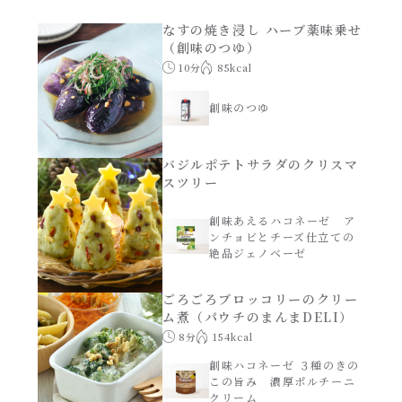
あえるハコネーゼナポリタン
なすの焼き浸し ハーブ薬味乗せ
ヘルシー（150kcal以下）
（創味のつゆ）
あえるハコネーゼジェノベーゼ
10分
85kcal
時短（調理時間10分以下）
創味のつゆ
あえるハコネーゼペペロンチーノ
お弁当
バジルポテトサラダのクリスマ
あえるハコネーゼたらこクリーム
スツリー
お祝い
創味あえるハコネーゼ ア
シャンタンシリーズ
ンチョビとチーズ仕立ての
おつまみ/おやつ
絶品ジェノベーゼ
シャンタン粉末
主菜
ごろごろブロッコリーのクリー
ム煮（パウチのまんまDELI）
創味のつゆ
8分
154kcal
副菜
創味ハコネーゼ ３種のきの
この旨み 濃厚ポルチーニ
創味のつゆあまくち
クリーム
ごはんもの