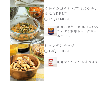
くたくたほうれん草（パウチの
創味のつゆ減塩
まんまDELI）
サラダ
8分
214kcal
京の和風だし
創味ハコネーゼ 海老の旨み
スープ
たっぷり濃厚トマトクリー
ムソース
白だし
本気中華
シャンタンナッツ
1分
303kcal
カレーだし
肉ピクキノピク
創味シャンタン 粉末タイプ
そうめんつゆ
鍋
すき焼のたれ
グラタン/ドリア
焼肉のたれ 初代
シャンタン粉末（シャンタンチーズニングを
含む）