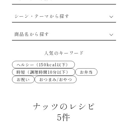
野菜のレシピ
シーン・テーマから探す
魚介のレシピ
なんでもナムル
商品名から探す
お肉のレシピ
下味冷凍
あえるハコネーゼカルボナーラ
人気のキーワード
卵・乳のレシピ
なんでも南蛮
ヘルシー（150kcal以下）
あえるハコネーゼトマトバジル
時短（調理時間10分以下）
お弁当
穀物類のレシピ
お祝い
おつまみ/おやつ
考えるな、二代目で炒めろ！～○○の炒め物
あえるハコネーゼ高菜
～
果実のレシピ
あえるハコネーゼミートソース
ナッツのレシピ
朝シャン（ごはん派）
5件
あえるハコネーゼ明太子
朝シャン（パン派）