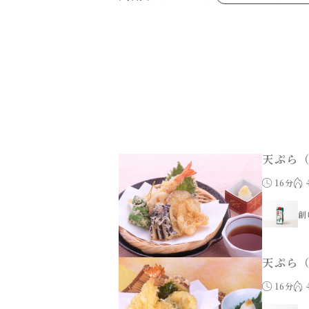
あえるハコネーゼジェノベーゼ
め物～
シャンタンシリーズ
ヘルシー（150kcal以下）
創味のつゆあまくち
お祝い
白だし
副菜
すき焼のたれ
スープ
やみつききゃべつの塩たれ
鍋
ハコネーゼ 完熟トマト
ハコネーゼ ポルチーニ
ハコネーゼ ボンゴレ
パウチのまんまシリーズ
おもてなし
ホットプレート
節分
ハロウィン
年末年始
天ぷら
16分
創
天ぷら
16分