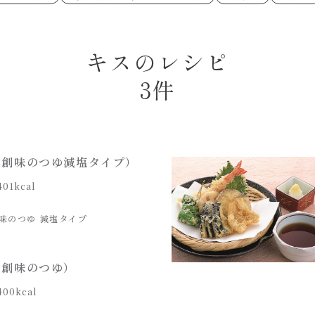
あえるハコネーゼペペロンチーノ
あえるハコネー
シャンタン粉末
創味のつゆ
時短（調理時間10分以下）
お弁当
創味のつゆ減塩
京の和風だし
おつまみ/おやつ
主菜
カレーだし
そうめんつゆ
ごはんもの
サラダ
焼肉のたれ 初代
焼肉のたれ 二
本気中華
キスのレシピ
肉ピクキノピク
だしまろ酢
聖護院かぶらの
グラタン/ドリア
シャンタン粉末
ハコネーゼ 海老クリーム
ハコネーゼ ボ
ハコネーゼ カルボナーラ
ハコネーゼ イ
グを含む）
3件
ハコネーゼ アラビアータ
ハコネーゼ ク
だしまろ麺
シャンタン鍋
BBQ/キャンプ
炊飯器
レンジ調理
お子さま
ひなまつり
こどもの日
運動会
クリスマス
その他
（創味のつゆ減塩タイプ）
401kcal
味のつゆ 減塩タイプ
（創味のつゆ）
400kcal