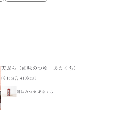
ゼたらこクリーム
代目
もみじおろしぽん酢
（シャンタンチーズニン
ロネーゼ
カスミ
リーミーボロネーゼ
天ぷら（創味のつゆ あまくち）
16分
410kcal
創味のつゆ あまくち