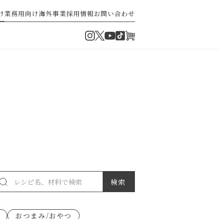
け
業務用向け
海外事業
採用情報
お問い合わせ
Instagram
Twitter
TikTok
オンラインショップ
YouTube
・ぽん酢
パスタソース
ゼ高菜
果実のレシピ
おつまみ/おやつ
派）
ゼナポリタン