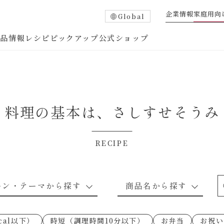
企業情報
家庭用向
Global
商品情報
レシピ
ピックアップ
公式ショップ
料理の基本は、
さしすせそうみ
RECIPE
たれ
調味酢
中華調味料
つゆ・だし
ーン・テーマから探す
商品名から探す
ピ
お肉のレシピ
下味冷凍
あえるハコネーゼトマトバジル
卵・乳のレシピ
穀物類のレシピ
なんでも南蛮
あえるハコネー
cal以下）
時短（調理時間10分以下）
お弁当
お祝い
○の炒
朝シャン（ごはん派）
あえるハコネーゼ明太子
朝シャン（パン
あえるハコネー