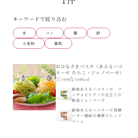
あえるハコネーゼナポリタン
ヘルシー（150kcal以下）
キーワードで絞り込む
あえるハコネーゼジェノベーゼ
時短（調理時間10分以下）
米
パン
麺
餅
あえるハコネーゼペペロンチーノ
小麦粉
雑穀
お弁当
あえるハコネーゼたらこクリーム
お祝い
おひなさまパスタ（あえるハコ
ネーゼ たらこ・ジェノベーゼ）
シャンタンシリーズ
30分
568kcal
おつまみ/おやつ
創味あえるハコネーゼ ア
ンチョビとチーズ仕立ての
シャンタン粉末
絶品ジェノベーゼ
主菜
創味あえるハコネーゼ発酵
創味のつゆ
バター風味の濃厚たらこク
副菜
リーム
創味のつゆあまくち
ごはんもの