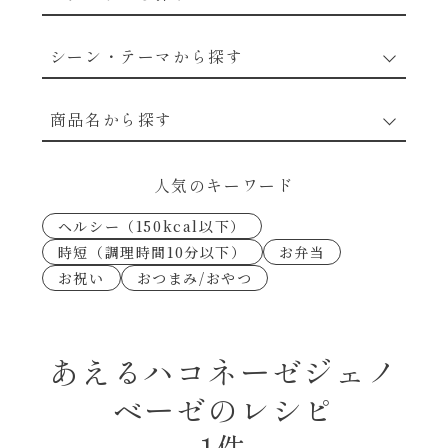
野菜のレシピ
シーン・テーマから探す
魚介のレシピ
なんでもナムル
商品名から探す
お肉のレシピ
下味冷凍
あえるハコネーゼカルボナーラ
人気のキーワード
卵・乳のレシピ
なんでも南蛮
ヘルシー（150kcal以下）
あえるハコネーゼトマトバジル
時短（調理時間10分以下）
お弁当
穀物類のレシピ
お祝い
おつまみ/おやつ
考えるな、二代目で炒めろ！～○○の炒め物
あえるハコネーゼ高菜
～
果実のレシピ
あえるハコネーゼミートソース
あえるハコネーゼジェノ
朝シャン（ごはん派）
ベーゼのレシピ
あえるハコネーゼ明太子
朝シャン（パン派）
1件