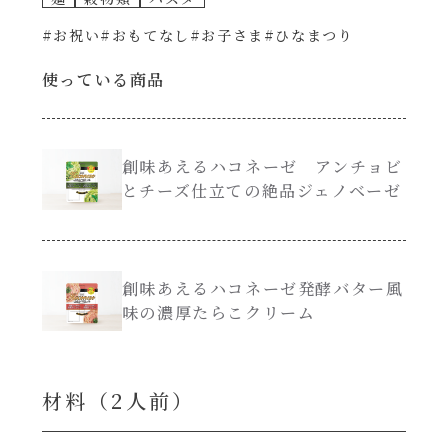
#お祝い
#おもてなし
#お子さま
#ひなまつり
創味のつゆ減塩
サラダ
使っている商品
京の和風だし
スープ
白だし
創味あえるハコネーゼ アンチョビ
本気中華
とチーズ仕立ての絶品ジェノベーゼ
カレーだし
肉ピクキノピク
そうめんつゆ
創味あえるハコネーゼ発酵バター風
鍋
味の濃厚たらこクリーム
すき焼のたれ
グラタン/ドリア
焼肉のたれ 初代
材料（2⼈前）
シャンタン粉末（シャンタンチーズニングを
含む）