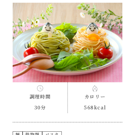
あえるハコネーゼナポリタン
ヘルシー（150kcal以下）
あえるハコネーゼジェノベーゼ
時短（調理時間10分以下）
あえるハコネーゼペペロンチーノ
お弁当
あえるハコネーゼたらこクリーム
お祝い
シャンタンシリーズ
おつまみ/おやつ
シャンタン粉末
調理時間
カロリー
主菜
30分
568kcal
創味のつゆ
副菜
創味のつゆあまくち
麺
穀物類
パスタ
ごはんもの