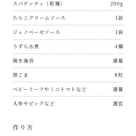
焼肉のたれ 二代目
スパゲッティ（乾麺）
200g
パウチのまんまシリーズ
たらこクリームソース
1袋
やみつききゃべつの塩たれ
だしまろ麺
ジェノベーゼソース
1袋
だしまろ酢
うずら水煮
4個
シャンタン鍋
聖護院かぶらのもみじおろしぽん酢
焼き海苔
適量
おもてなし
ハコネーゼ 完熟トマト
黒ごま
8粒
BBQ/キャンプ
ベビーリーフやミニトマトなど
適量
ハコネーゼ 海老クリーム
人参やピックなど
適宜
炊飯器
ハコネーゼ ボロネーゼ
ホットプレート
作り方
ハコネーゼ ポルチーニ