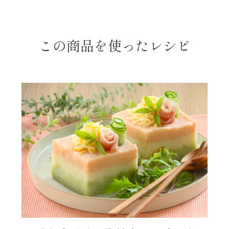
年末年始
この商品を使ったレシピ
その他