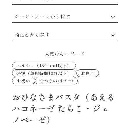
野菜のレシピ
シーン・テーマから探す
魚介のレシピ
なんでもナムル
商品名から探す
お肉のレシピ
下味冷凍
あえるハコネーゼカルボナーラ
人気のキーワード
卵・乳のレシピ
なんでも南蛮
ヘルシー（150kcal以下）
あえるハコネーゼトマトバジル
時短（調理時間10分以下）
お弁当
穀物類のレシピ
お祝い
おつまみ/おやつ
考えるな、二代目で炒めろ！～○○の炒め物
あえるハコネーゼ高菜
～
果実のレシピ
おひなさまパスタ（あえる
あえるハコネーゼミートソース
ハコネーゼ たらこ・ジェ
朝シャン（ごはん派）
ノベーゼ）
あえるハコネーゼ明太子
朝シャン（パン派）