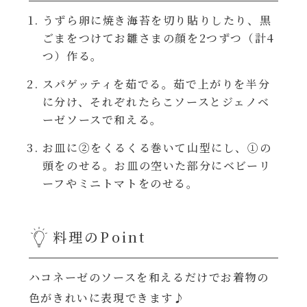
レンジ調理
うずら卵に焼き海苔を切り貼りしたり、黒
ハコネーゼ カルボナーラ
ごまをつけてお雛さまの顔を2つずつ（計4
お子さま
つ）作る。
ハコネーゼ イカスミ
スパゲッティを茹でる。茹で上がりを半分
節分
ハコネーゼ ボンゴレ
に分け、それぞれたらこソースとジェノベ
ーゼソースで和える。
ひなまつり
ハコネーゼ アラビアータ
お皿に②をくるくる巻いて山型にし、①の
頭をのせる。お皿の空いた部分にベビーリ
こどもの日
ハコネーゼ クリーミーボロネーゼ
ーフやミニトマトをのせる。
ハロウィン
料理のPoint
運動会
ハコネーゼのソースを和えるだけでお着物の
クリスマス
色がきれいに表現できます♪