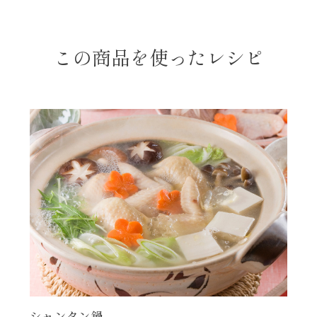
レンジ調理
ハコネーゼ カルボナーラ
お子さま
この商品を使ったレシピ
ハコネーゼ イカスミ
節分
ハコネーゼ ボンゴレ
ひなまつり
ハコネーゼ アラビアータ
こどもの日
ハコネーゼ クリーミーボロネーゼ
ハロウィン
運動会
クリスマス
シャンタン鍋