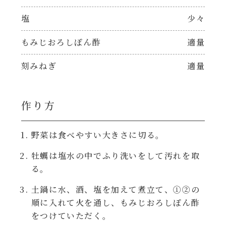
焼肉のたれ 二代目
塩
少々
パウチのまんまシリーズ
やみつききゃべつの塩たれ
もみじおろしぽん酢
適量
だしまろ麺
だしまろ酢
刻みねぎ
適量
シャンタン鍋
聖護院かぶらのもみじおろしぽん酢
作り方
おもてなし
ハコネーゼ 完熟トマト
野菜は食べやすい大きさに切る。
BBQ/キャンプ
ハコネーゼ 海老クリーム
牡蠣は塩水の中でふり洗いをして汚れを取
る。
炊飯器
ハコネーゼ ボロネーゼ
土鍋に水、酒、塩を加えて煮立て、①②の
ホットプレート
順に入れて火を通し、もみじおろしぽん酢
ハコネーゼ ポルチーニ
をつけていただく。