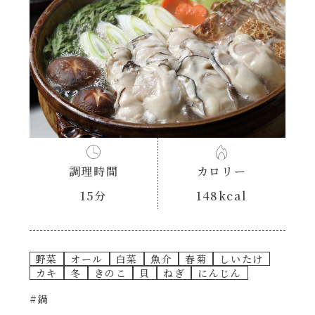
あえるハコネーゼナポリタン
ヘルシー（150kcal以下）
あえるハコネーゼジェノベーゼ
時短（調理時間10分以下）
あえるハコネーゼペペロンチーノ
お弁当
あえるハコネーゼたらこクリーム
お祝い
調理時間
カロリー
シャンタンシリーズ
おつまみ/おやつ
15分
148kcal
シャンタン粉末
主菜
野菜
オール
白菜
魚介
春菊
しいたけ
創味のつゆ
副菜
カキ
冬
きのこ
貝
ねぎ
にんじん
#鍋
創味のつゆあまくち
ごはんもの