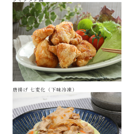
年末年始
その他
唐揚げ 七変化（下味冷凍）