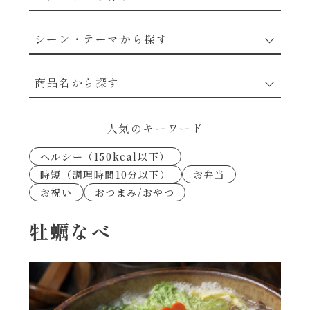
野菜のレシピ
シーン・テーマから探す
魚介のレシピ
なんでもナムル
商品名から探す
お肉のレシピ
下味冷凍
あえるハコネーゼカルボナーラ
人気のキーワード
卵・乳のレシピ
なんでも南蛮
ヘルシー（150kcal以下）
あえるハコネーゼトマトバジル
時短（調理時間10分以下）
お弁当
穀物類のレシピ
お祝い
おつまみ/おやつ
考えるな、二代目で炒めろ！～○○の炒め物
あえるハコネーゼ高菜
～
果実のレシピ
牡蠣なべ
あえるハコネーゼミートソース
朝シャン（ごはん派）
あえるハコネーゼ明太子
朝シャン（パン派）