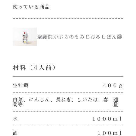
使っている商品
創味のつゆ減塩
サラダ
京の和風だし
スープ
聖護院かぶらのもみじおろしぽん酢
白だし
本気中華
材料（4⼈前）
カレーだし
肉ピクキノピク
そうめんつゆ
生牡蠣
４００ｇ
鍋
白菜、にんじん、長ねぎ、しいたけ、春
適
すき焼のたれ
菊等
量
グラタン/ドリア
水
１０００ｍｌ
焼肉のたれ 初代
シャンタン粉末（シャンタンチーズニングを
含む）
酒
１００ｍｌ