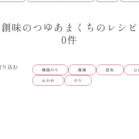
あえるハコネーゼペペロンチーノ
あえるハコネー
シャンタン粉末
創味のつゆ
時短（調理時間10分以下）
お弁当
創味のつゆ減塩
京の和風だし
おつまみ/おやつ
主菜
カレーだし
そうめんつゆ
ごはんもの
サラダ
焼肉のたれ 初代
焼肉のたれ 二
創味のつゆあまくちのレシピ
本気中華
肉ピクキノピク
だしまろ酢
聖護院かぶらの
グラタン/ドリア
シャンタン粉末
ハコネーゼ 海老クリーム
ハコネーゼ ボ
ハコネーゼ カルボナーラ
ハコネーゼ イ
グを含む）
0件
ハコネーゼ アラビアータ
ハコネーゼ ク
だしまろ麺
シャンタン鍋
BBQ/キャンプ
炊飯器
レンジ調理
お子さま
ひなまつり
こどもの日
運動会
クリスマス
その他
絞り込む
韓国のり
海藻
昆布
ひ
わかめ
のり