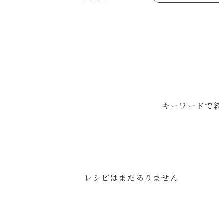
あえるハコネーゼジェノベーゼ
め物～
シャンタンシリーズ
ヘルシー（150kcal以下）
創味のつゆあまくち
お祝い
白だし
副菜
すき焼のたれ
スープ
やみつききゃべつの塩たれ
鍋
ハコネーゼ 完熟トマト
ハコネーゼ ポルチーニ
ハコネーゼ ボンゴレ
パウチのまんまシリーズ
おもてなし
ホットプレート
節分
ハロウィン
年末年始
キーワードで
レシピはまだありません