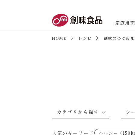
創味食品
家庭用
HOME
レシピ
創味のつゆあま
商品情報
新商品情報
カテゴリから探す
シ
なんでもナムル
あえるハコネーゼカルボナーラ
野菜のレシピ
魚介のレシ
人気のキーワード
ヘルシー（150k
考えるな、二代目で炒めろ！～○
あえるハコネーゼミートソース