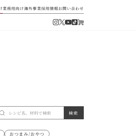
け
業務用向け
海外事業
採用情報
お問い合わせ
Instagram
Twitter
TikTok
オンラインショップ
YouTube
・ぽん酢
パスタソース
ゼ高菜
果実のレシピ
おつまみ/おやつ
派）
ゼナポリタン