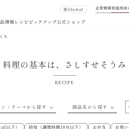
企業情報
家庭用向
Global
商品情報
レシピ
ピックアップ
公式ショップ
くち
料理の基本は、
さしすせそうみ
RECIPE
たれ
調味酢
中華調味料
つゆ・だし
ーン・テーマから探す
商品名から探す
ピ
お肉のレシピ
下味冷凍
あえるハコネーゼトマトバジル
卵・乳のレシピ
穀物類のレシピ
なんでも南蛮
あえるハコネー
cal以下）
時短（調理時間10分以下）
お弁当
お祝い
○の炒
朝シャン（ごはん派）
あえるハコネーゼ明太子
朝シャン（パン
あえるハコネー