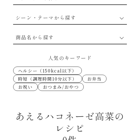
野菜のレシピ
シーン・テーマから探す
魚介のレシピ
なんでもナムル
商品名から探す
お肉のレシピ
下味冷凍
あえるハコネーゼカルボナーラ
人気のキーワード
卵・乳のレシピ
なんでも南蛮
ヘルシー（150kcal以下）
あえるハコネーゼトマトバジル
時短（調理時間10分以下）
お弁当
穀物類のレシピ
お祝い
おつまみ/おやつ
考えるな、二代目で炒めろ！～○○の炒め物
あえるハコネーゼ高菜
～
果実のレシピ
あえるハコネーゼミートソース
あえるハコネーゼ高菜の
朝シャン（ごはん派）
レシピ
あえるハコネーゼ明太子
朝シャン（パン派）
0件