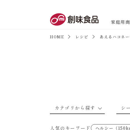
創味食品
家庭用
HOME
レシピ
あえるハコネー
商品情報
新商品情報
カテゴリから探す
シ
なんでもナムル
あえるハコネーゼカルボナーラ
野菜のレシピ
魚介のレシ
人気のキーワード
ヘルシー（150k
考えるな、二代目で炒めろ！～○
あえるハコネーゼミートソース