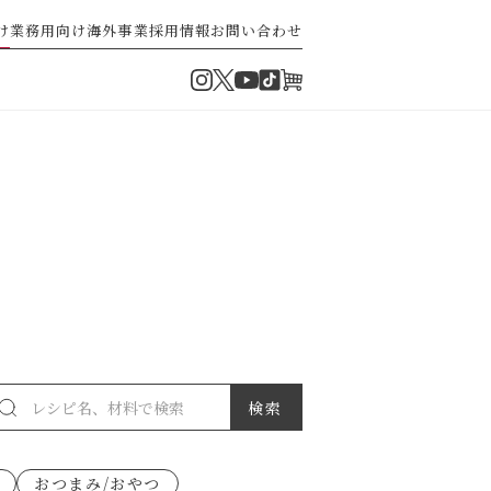
け
業務用向け
海外事業
採用情報
お問い合わせ
Instagram
Twitter
TikTok
オンラインショップ
YouTube
・ぽん酢
パスタソース
ゼ高菜
果実のレシピ
おつまみ/おやつ
派）
ゼナポリタン