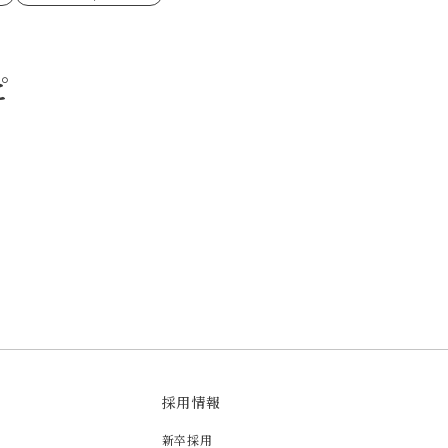
ゼたらこクリーム
代目
ピ
もみじおろしぽん酢
（シャンタンチーズニン
ロネーゼ
カスミ
リーミーボロネーゼ
採用情報
新卒採用