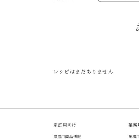
あえるハコネーゼジェノベーゼ
め物～
シャンタンシリーズ
ヘルシー（150kcal以下）
創味のつゆあまくち
お祝い
白だし
副菜
すき焼のたれ
スープ
やみつききゃべつの塩たれ
鍋
ハコネーゼ 完熟トマト
ハコネーゼ ポルチーニ
ハコネーゼ ボンゴレ
パウチのまんまシリーズ
おもてなし
ホットプレート
節分
ハロウィン
年末年始
レシピはまだありません
家庭用向け
業務
家庭用商品情報
業務