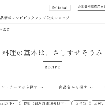
企業情報
家庭用向
Global
商品情報
レシピ
ピックアップ
公式ショップ
ゼ高菜
料理の基本は、
さしすせそうみ
RECIPE
たれ
調味酢
中華調味料
つゆ・だし
ーン・テーマから探す
商品名から探す
ピ
お肉のレシピ
下味冷凍
あえるハコネーゼトマトバジル
卵・乳のレシピ
穀物類のレシピ
なんでも南蛮
あえるハコネー
cal以下）
時短（調理時間10分以下）
お弁当
お祝い
○の炒
朝シャン（ごはん派）
あえるハコネーゼ明太子
朝シャン（パン
あえるハコネー