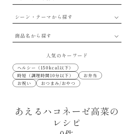
野菜のレシピ
シーン・テーマから探す
魚介のレシピ
なんでもナムル
商品名から探す
お肉のレシピ
下味冷凍
あえるハコネーゼカルボナーラ
人気のキーワード
卵・乳のレシピ
なんでも南蛮
ヘルシー（150kcal以下）
あえるハコネーゼトマトバジル
時短（調理時間10分以下）
お弁当
穀物類のレシピ
お祝い
おつまみ/おやつ
考えるな、二代目で炒めろ！～○○の炒め物
あえるハコネーゼ高菜
～
果実のレシピ
あえるハコネーゼミートソース
あえるハコネーゼ高菜の
朝シャン（ごはん派）
レシピ
あえるハコネーゼ明太子
朝シャン（パン派）
0件