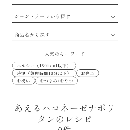
野菜のレシピ
シーン・テーマから探す
魚介のレシピ
なんでもナムル
商品名から探す
お肉のレシピ
下味冷凍
あえるハコネーゼカルボナーラ
人気のキーワード
卵・乳のレシピ
なんでも南蛮
ヘルシー（150kcal以下）
あえるハコネーゼトマトバジル
時短（調理時間10分以下）
お弁当
穀物類のレシピ
お祝い
おつまみ/おやつ
考えるな、二代目で炒めろ！～○○の炒め物
あえるハコネーゼ高菜
～
果実のレシピ
あえるハコネーゼミートソース
あえるハコネーゼナポリ
朝シャン（ごはん派）
タンのレシピ
あえるハコネーゼ明太子
朝シャン（パン派）
0件