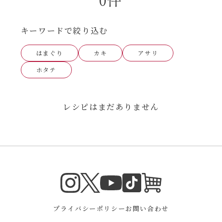
あえるハコネーゼナポリタン
ヘルシー（150kcal以下）
キーワードで絞り込む
あえるハコネーゼジェノベーゼ
時短（調理時間10分以下）
はまぐり
カキ
アサリ
あえるハコネーゼペペロンチーノ
ホタテ
お弁当
あえるハコネーゼたらこクリーム
お祝い
レシピはまだありません
シャンタンシリーズ
おつまみ/おやつ
シャンタン粉末
主菜
Instagram
Twitter
TikTok
オンラインシ
YouTube
創味のつゆ
副菜
プライバシーポリシー
お問い合わせ
創味のつゆあまくち
ごはんもの