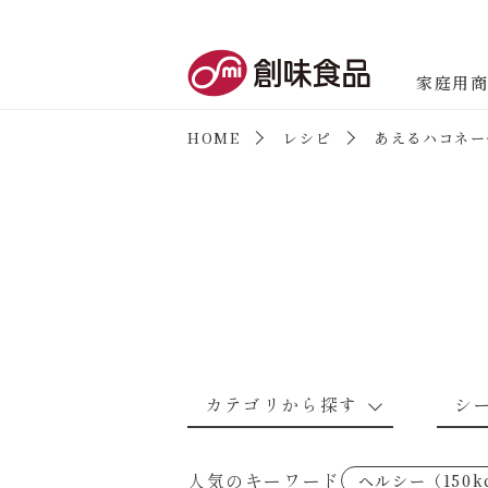
創味食品
家庭用
HOME
レシピ
あえるハコネー
商品情報
新商品情報
カテゴリから探す
シ
なんでもナムル
あえるハコネーゼカルボナーラ
野菜のレシピ
魚介のレシ
人気のキーワード
ヘルシー（150k
考えるな、二代目で炒めろ！～○
あえるハコネーゼミートソース