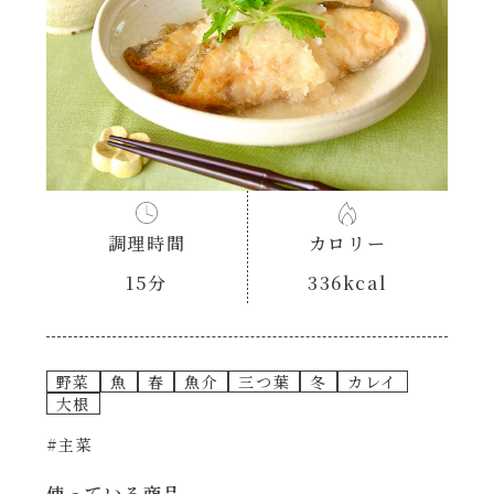
あえるハコネーゼナポリタン
ヘルシー（150kcal以下）
あえるハコネーゼジェノベーゼ
時短（調理時間10分以下）
あえるハコネーゼペペロンチーノ
お弁当
あえるハコネーゼたらこクリーム
お祝い
調理時間
カロリー
シャンタンシリーズ
15分
336kcal
おつまみ/おやつ
シャンタン粉末
主菜
野菜
魚
春
魚介
三つ葉
冬
カレイ
大根
創味のつゆ
副菜
#主菜
創味のつゆあまくち
使っている商品
ごはんもの