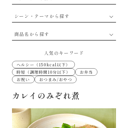
野菜のレシピ
シーン・テーマから探す
魚介のレシピ
なんでもナムル
商品名から探す
お肉のレシピ
下味冷凍
あえるハコネーゼカルボナーラ
人気のキーワード
卵・乳のレシピ
なんでも南蛮
ヘルシー（150kcal以下）
あえるハコネーゼトマトバジル
時短（調理時間10分以下）
お弁当
穀物類のレシピ
お祝い
おつまみ/おやつ
考えるな、二代目で炒めろ！～○○の炒め物
あえるハコネーゼ高菜
～
果実のレシピ
カレイのみぞれ煮
あえるハコネーゼミートソース
朝シャン（ごはん派）
あえるハコネーゼ明太子
朝シャン（パン派）