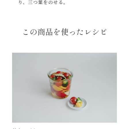
り、三つ葉をのせる。
レンジ調理
ハコネーゼ カルボナーラ
お子さま
ハコネーゼ イカスミ
この商品を使ったレシピ
節分
ハコネーゼ ボンゴレ
ひなまつり
ハコネーゼ アラビアータ
こどもの日
ハコネーゼ クリーミーボロネーゼ
ハロウィン
運動会
クリスマス