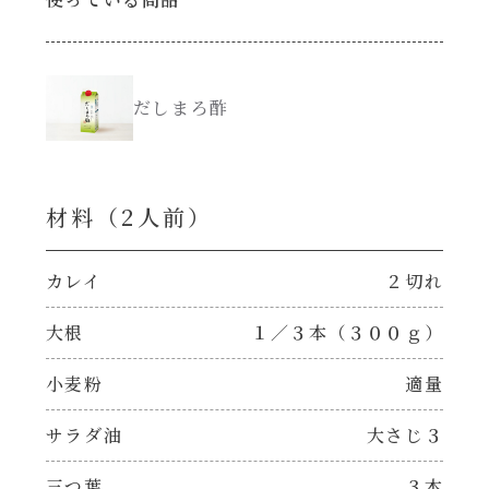
創味のつゆ減塩
サラダ
だしまろ酢
京の和風だし
スープ
白だし
本気中華
材料（2⼈前）
カレーだし
肉ピクキノピク
カレイ
２切れ
そうめんつゆ
鍋
大根
１／３本（３００ｇ）
すき焼のたれ
小麦粉
適量
グラタン/ドリア
焼肉のたれ 初代
サラダ油
大さじ３
シャンタン粉末（シャンタンチーズニングを
含む）
三つ葉
３本