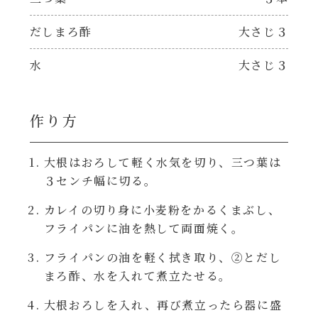
焼肉のたれ 二代目
だしまろ酢
大さじ３
パウチのまんまシリーズ
やみつききゃべつの塩たれ
水
大さじ３
だしまろ麺
だしまろ酢
シャンタン鍋
作り方
聖護院かぶらのもみじおろしぽん酢
おもてなし
大根はおろして軽く水気を切り、三つ葉は
ハコネーゼ 完熟トマト
３センチ幅に切る。
BBQ/キャンプ
カレイの切り身に小麦粉をかるくまぶし、
ハコネーゼ 海老クリーム
フライパンに油を熱して両面焼く。
炊飯器
ハコネーゼ ボロネーゼ
フライパンの油を軽く拭き取り、②とだし
まろ酢、水を入れて煮立たせる。
ホットプレート
ハコネーゼ ポルチーニ
大根おろしを入れ、再び煮立ったら器に盛