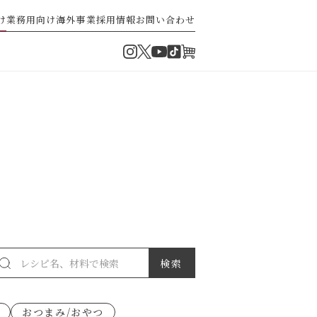
け
業務用向け
海外事業
採用情報
お問い合わせ
Instagram
Twitter
TikTok
オンラインショップ
YouTube
・ぽん酢
パスタソース
ゼ高菜
果実のレシピ
おつまみ/おやつ
派）
ゼナポリタン