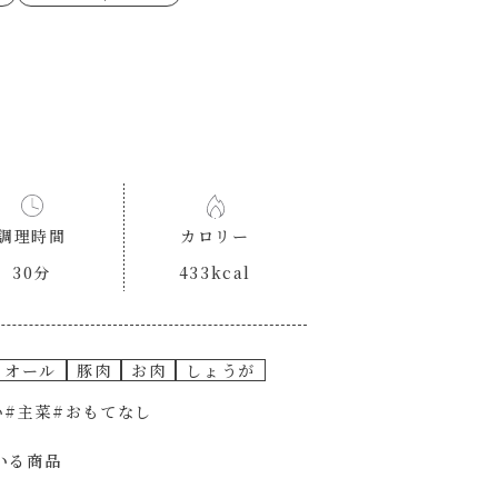
ゼたらこクリーム
代目
もみじおろしぽん酢
（シャンタンチーズニン
ロネーゼ
カスミ
リーミーボロネーゼ
調理時間
カロリー
30分
433kcal
オール
豚肉
お肉
しょうが
い
#主菜
#おもてなし
いる商品