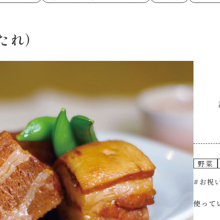
あえるハコネーゼペペロンチーノ
あえるハコネー
シャンタン粉末
創味のつゆ
時短（調理時間10分以下）
お弁当
創味のつゆ減塩
京の和風だし
おつまみ/おやつ
主菜
カレーだし
そうめんつゆ
ごはんもの
サラダ
焼肉のたれ 初代
焼肉のたれ 二
たれ）
本気中華
肉ピクキノピク
だしまろ酢
聖護院かぶらの
グラタン/ドリア
シャンタン粉末
ハコネーゼ 海老クリーム
ハコネーゼ ボ
ハコネーゼ カルボナーラ
ハコネーゼ イ
グを含む）
ハコネーゼ アラビアータ
ハコネーゼ ク
だしまろ麺
シャンタン鍋
BBQ/キャンプ
炊飯器
レンジ調理
お子さま
ひなまつり
こどもの日
運動会
クリスマス
その他
野菜
#お祝
使って