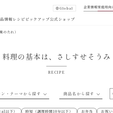
企業情報
家庭用向
Global
商品情報
レシピ
ピックアップ
公式ショップ
焼のたれ）
料理の基本は、
さしすせそうみ
RECIPE
たれ
調味酢
中華調味料
つゆ・だし
ーン・テーマから探す
商品名から探す
ピ
お肉のレシピ
下味冷凍
あえるハコネーゼトマトバジル
卵・乳のレシピ
穀物類のレシピ
なんでも南蛮
あえるハコネー
cal以下）
時短（調理時間10分以下）
お弁当
お祝い
○の炒
朝シャン（ごはん派）
あえるハコネーゼ明太子
朝シャン（パン
あえるハコネー