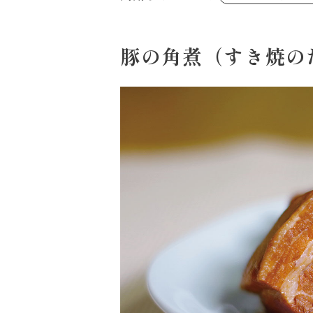
あえるハコネーゼジェノベーゼ
め物～
シャンタンシリーズ
ヘルシー（150kcal以下）
創味のつゆあまくち
お祝い
白だし
副菜
すき焼のたれ
豚の角煮（すき焼の
スープ
やみつききゃべつの塩たれ
鍋
ハコネーゼ 完熟トマト
ハコネーゼ ポルチーニ
ハコネーゼ ボンゴレ
パウチのまんまシリーズ
おもてなし
ホットプレート
節分
ハロウィン
年末年始