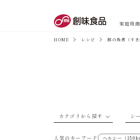
創味食品
家庭用
HOME
レシピ
豚の角煮（すき
商品情報
新商品情報
カテゴリから探す
シ
なんでもナムル
あえるハコネーゼカルボナーラ
野菜のレシピ
魚介のレシ
人気のキーワード
ヘルシー（150k
考えるな、二代目で炒めろ！～○
あえるハコネーゼミートソース