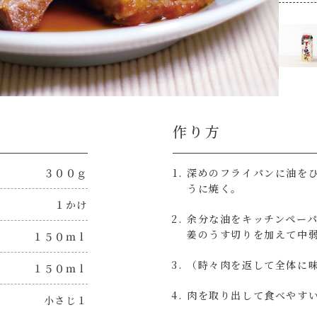
作り方
３００ｇ
深めのフライパンに油を
うに焼く。
１かけ
余分な油をキッチンペー
姜のうす切りを加えて中
１５０ｍｌ
（時々肉を返して全体に
１５０ｍｌ
肉を取り出して食べやす
小さじ１