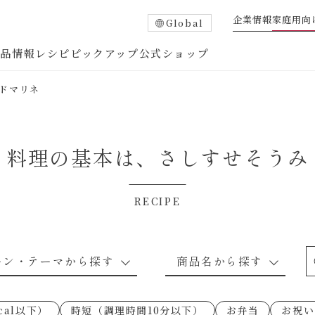
企業情報
家庭用向
Global
商品情報
レシピ
ピックアップ
公式ショップ
ドマリネ
料理の基本は、
さしすせそうみ
RECIPE
たれ
調味酢
中華調味料
つゆ・だし
ーン・テーマから探す
商品名から探す
ピ
お肉のレシピ
下味冷凍
あえるハコネーゼトマトバジル
卵・乳のレシピ
穀物類のレシピ
なんでも南蛮
あえるハコネー
cal以下）
時短（調理時間10分以下）
お弁当
お祝い
○の炒
朝シャン（ごはん派）
あえるハコネーゼ明太子
朝シャン（パン
あえるハコネー