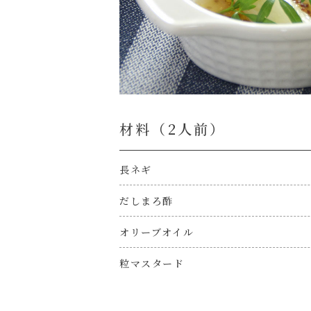
材料（2⼈前）
長ネギ
だしまろ酢
オリーブオイル
粒マスタード