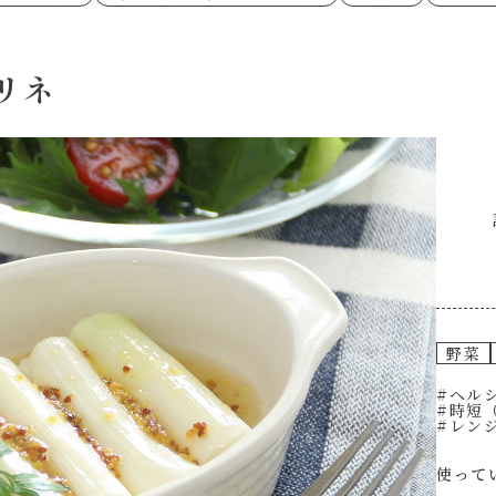
あえるハコネーゼペペロンチーノ
あえるハコネー
シャンタン粉末
創味のつゆ
時短（調理時間10分以下）
お弁当
創味のつゆ減塩
京の和風だし
おつまみ/おやつ
主菜
カレーだし
そうめんつゆ
ごはんもの
サラダ
焼肉のたれ 初代
焼肉のたれ 二
リネ
本気中華
肉ピクキノピク
だしまろ酢
聖護院かぶらの
グラタン/ドリア
シャンタン粉末
ハコネーゼ 海老クリーム
ハコネーゼ ボ
ハコネーゼ カルボナーラ
ハコネーゼ イ
グを含む）
ハコネーゼ アラビアータ
ハコネーゼ ク
だしまろ麺
シャンタン鍋
BBQ/キャンプ
炊飯器
レンジ調理
お子さま
ひなまつり
こどもの日
運動会
クリスマス
その他
野菜
#ヘルシ
#時短
#レン
使って