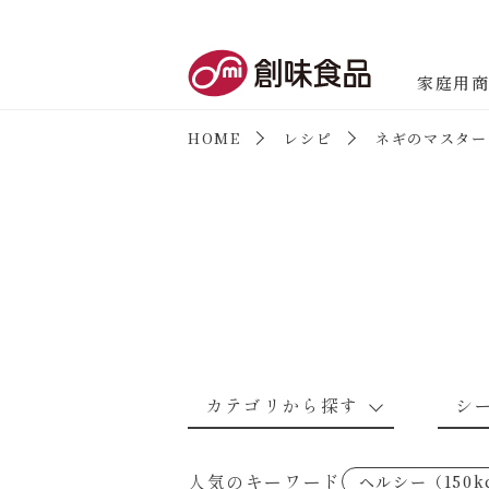
創味食品
家庭用
HOME
レシピ
ネギのマスター
商品情報
新商品情報
カテゴリから探す
シ
なんでもナムル
あえるハコネーゼカルボナーラ
野菜のレシピ
魚介のレシ
人気のキーワード
ヘルシー（150k
考えるな、二代目で炒めろ！～○
あえるハコネーゼミートソース