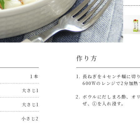
作り方
１本
長ねぎを４センチ幅に切
600Ｗのレンジで2分加熱
大さじ1
ボウルにだしまろ酢、オ
ぜ、①を入れ浸す。
大さじ1
小さじ2