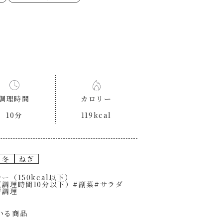
ゼたらこクリーム
代目
もみじおろしぽん酢
（シャンタンチーズニン
ロネーゼ
カスミ
リーミーボロネーゼ
調理時間
カロリー
10分
119kcal
冬
ねぎ
ー（150kcal以下）
（調理時間10分以下）
#副菜
#サラダ
ジ調理
いる商品