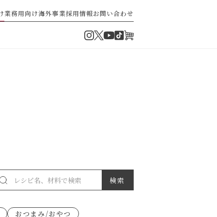
け
業務用向け
海外事業
採用情報
お問い合わせ
Instagram
Twitter
TikTok
オンラインショップ
YouTube
・ぽん酢
パスタソース
ゼ高菜
果実のレシピ
おつまみ/おやつ
派）
ゼナポリタン