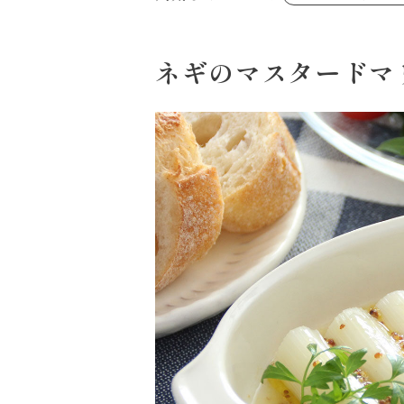
あえるハコネーゼジェノベーゼ
め物～
シャンタンシリーズ
ヘルシー（150kcal以下）
創味のつゆあまくち
お祝い
白だし
副菜
すき焼のたれ
ネギのマスタードマ
スープ
やみつききゃべつの塩たれ
鍋
ハコネーゼ 完熟トマト
ハコネーゼ ポルチーニ
ハコネーゼ ボンゴレ
パウチのまんまシリーズ
おもてなし
ホットプレート
節分
ハロウィン
年末年始