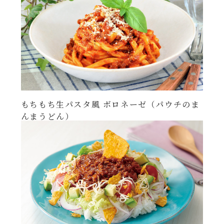
レンジ調理
ハコネーゼ カルボナーラ
お子さま
ハコネーゼ イカスミ
節分
ハコネーゼ ボンゴレ
ひなまつり
ハコネーゼ アラビアータ
もちもち生パスタ風 ボロネーゼ（パウチのま
んまうどん）
こどもの日
ハコネーゼ クリーミーボロネーゼ
ハロウィン
運動会
クリスマス