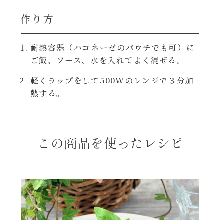
焼肉のたれ 二代目
作り方
パウチのまんまシリーズ
やみつききゃべつの塩たれ
耐熱容器（ハコネーゼのパウチでも可）に
だしまろ麺
ご飯、ソース、水を入れてよく混ぜる。
だしまろ酢
軽くラップをして500Wのレンジで３分加
シャンタン鍋
聖護院かぶらのもみじおろしぽん酢
熱する。
おもてなし
ハコネーゼ 完熟トマト
BBQ/キャンプ
この商品を使ったレシピ
ハコネーゼ 海老クリーム
炊飯器
ハコネーゼ ボロネーゼ
ホットプレート
ハコネーゼ ポルチーニ