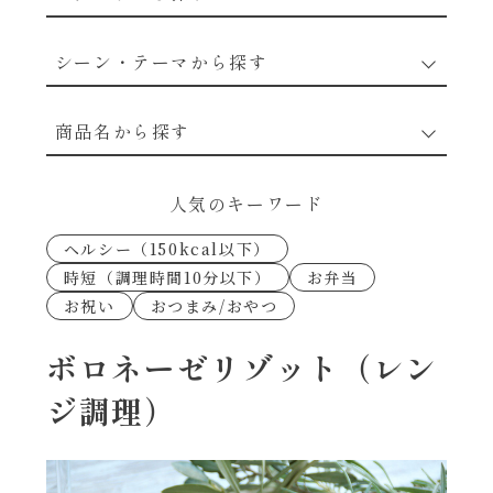
野菜のレシピ
シーン・テーマから探す
魚介のレシピ
なんでもナムル
商品名から探す
お肉のレシピ
下味冷凍
あえるハコネーゼカルボナーラ
人気のキーワード
卵・乳のレシピ
なんでも南蛮
ヘルシー（150kcal以下）
あえるハコネーゼトマトバジル
時短（調理時間10分以下）
お弁当
穀物類のレシピ
お祝い
おつまみ/おやつ
考えるな、二代目で炒めろ！～○○の炒め物
あえるハコネーゼ高菜
～
果実のレシピ
ボロネーゼリゾット（レン
あえるハコネーゼミートソース
ジ調理）
朝シャン（ごはん派）
あえるハコネーゼ明太子
朝シャン（パン派）