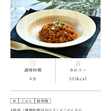
あえるハコネーゼナポリタン
ヘルシー（150kcal以下）
あえるハコネーゼジェノベーゼ
時短（調理時間10分以下）
あえるハコネーゼペペロンチーノ
お弁当
あえるハコネーゼたらこクリーム
お祝い
シャンタンシリーズ
おつまみ/おやつ
調理時間
カロリー
シャンタン粉末
4分
513kcal
主菜
創味のつゆ
副菜
米
ごはん
穀物類
創味のつゆあまくち
#時短（調理時間10分以下）
#ごはんもの
ごはんもの