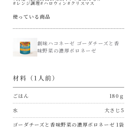
#レンジ調理
#ハロウィン
#クリスマス
創味のつゆ減塩
使っている商品
サラダ
京の和風だし
スープ
創味ハコネーゼ ゴーダチーズと香
白だし
味野菜の濃厚ボロネーゼ
本気中華
カレーだし
肉ピクキノピク
材料（1⼈前）
そうめんつゆ
鍋
ごはん
180ｇ
すき焼のたれ
グラタン/ドリア
水
大さじ5
焼肉のたれ 初代
ゴーダチーズと香味野菜の濃厚ボロネーゼ
1袋
シャンタン粉末（シャンタンチーズニングを
含む）