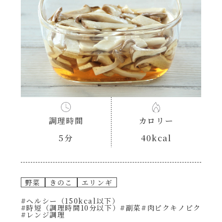
あえるハコネーゼナポリタン
ヘルシー（150kcal以下）
あえるハコネーゼジェノベーゼ
時短（調理時間10分以下）
あえるハコネーゼペペロンチーノ
お弁当
あえるハコネーゼたらこクリーム
お祝い
調理時間
カロリー
シャンタンシリーズ
おつまみ/おやつ
5分
40kcal
シャンタン粉末
主菜
野菜
きのこ
エリンギ
創味のつゆ
副菜
#ヘルシー（150kcal以下）
#時短（調理時間10分以下）
#副菜
#肉ピクキノピク
創味のつゆあまくち
#レンジ調理
ごはんもの