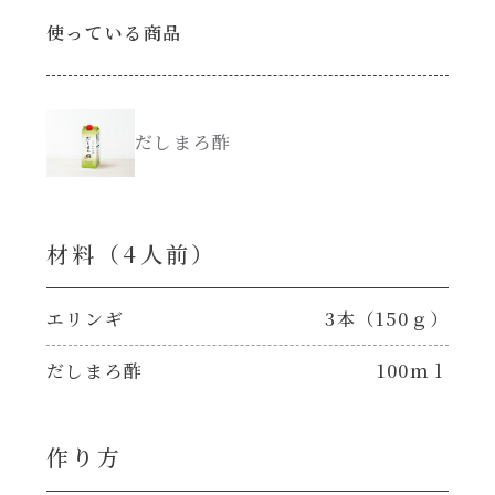
使っている商品
創味のつゆ減塩
サラダ
京の和風だし
スープ
だしまろ酢
白だし
本気中華
カレーだし
材料（4⼈前）
肉ピクキノピク
そうめんつゆ
エリンギ
3本（150ｇ）
鍋
だしまろ酢
100ｍｌ
すき焼のたれ
グラタン/ドリア
焼肉のたれ 初代
作り方
シャンタン粉末（シャンタンチーズニングを
含む）