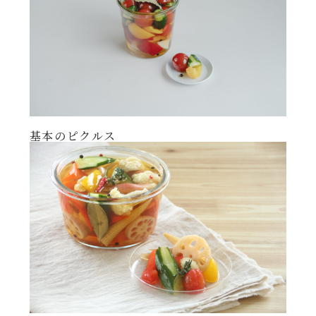
レンジ調理
ハコネーゼ カルボナーラ
お子さま
ハコネーゼ イカスミ
節分
ハコネーゼ ボンゴレ
ひなまつり
基本のピクルス
ハコネーゼ アラビアータ
こどもの日
ハコネーゼ クリーミーボロネーゼ
ハロウィン
運動会
クリスマス