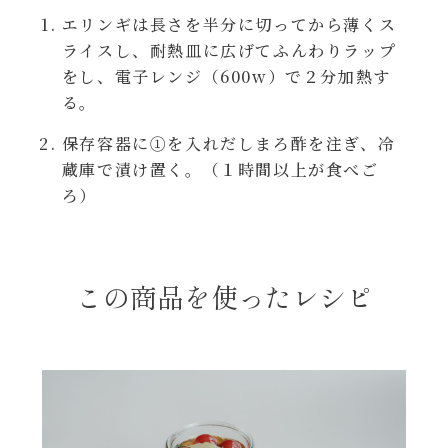
焼肉のたれ 二代目
エリンギは長さを半分に切ってから薄くス
パウチのまんまシリーズ
ライスし、耐熱皿に広げてふんわりラップ
やみつききゃべつの塩たれ
をし、電子レンジ（600w）で２分加熱す
る。
だしまろ麺
だしまろ酢
保存容器に①を入れだしまろ酢を注ぎ、冷
シャンタン鍋
蔵庫で漬け置く。（１時間以上が食べご
聖護院かぶらのもみじおろしぽん酢
ろ）
おもてなし
ハコネーゼ 完熟トマト
BBQ/キャンプ
この商品を使ったレシピ
ハコネーゼ 海老クリーム
炊飯器
ハコネーゼ ボロネーゼ
ホットプレート
ハコネーゼ ポルチーニ