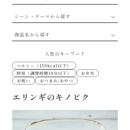
野菜のレシピ
シーン・テーマから探す
魚介のレシピ
なんでもナムル
商品名から探す
お肉のレシピ
下味冷凍
あえるハコネーゼカルボナーラ
人気のキーワード
卵・乳のレシピ
なんでも南蛮
ヘルシー（150kcal以下）
あえるハコネーゼトマトバジル
時短（調理時間10分以下）
お弁当
穀物類のレシピ
お祝い
おつまみ/おやつ
考えるな、二代目で炒めろ！～○○の炒め物
あえるハコネーゼ高菜
～
果実のレシピ
エリンギのキノピク
あえるハコネーゼミートソース
朝シャン（ごはん派）
あえるハコネーゼ明太子
朝シャン（パン派）