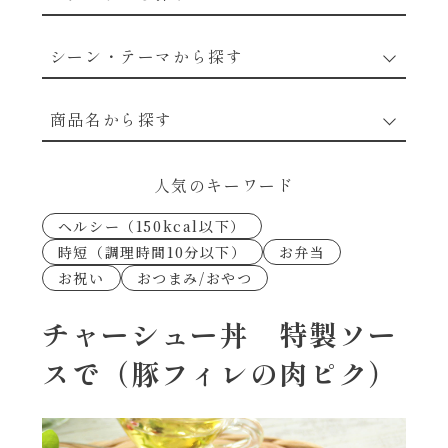
野菜のレシピ
シーン・テーマから探す
魚介のレシピ
なんでもナムル
商品名から探す
お肉のレシピ
下味冷凍
あえるハコネーゼカルボナーラ
人気のキーワード
卵・乳のレシピ
なんでも南蛮
ヘルシー（150kcal以下）
あえるハコネーゼトマトバジル
時短（調理時間10分以下）
お弁当
穀物類のレシピ
お祝い
おつまみ/おやつ
考えるな、二代目で炒めろ！～○○の炒め物
あえるハコネーゼ高菜
～
果実のレシピ
チャーシュー丼 特製ソー
あえるハコネーゼミートソース
スで（豚フィレの肉ピク）
朝シャン（ごはん派）
あえるハコネーゼ明太子
朝シャン（パン派）