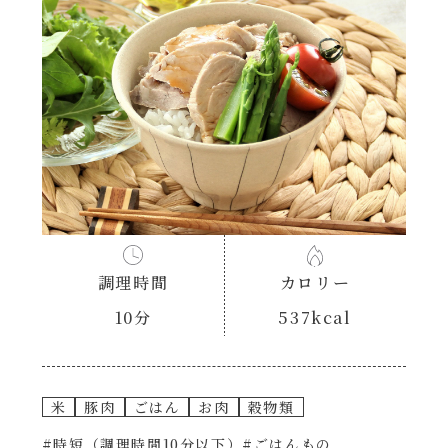
あえるハコネーゼナポリタン
ヘルシー（150kcal以下）
あえるハコネーゼジェノベーゼ
時短（調理時間10分以下）
あえるハコネーゼペペロンチーノ
お弁当
あえるハコネーゼたらこクリーム
お祝い
シャンタンシリーズ
おつまみ/おやつ
調理時間
カロリー
シャンタン粉末
10分
537kcal
主菜
創味のつゆ
副菜
米
豚肉
ごはん
お肉
穀物類
創味のつゆあまくち
#時短（調理時間10分以下）
#ごはんもの
ごはんもの