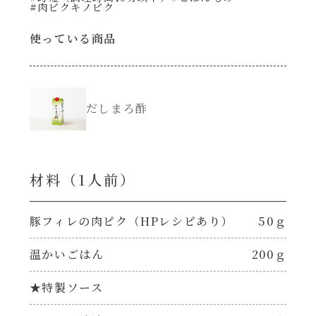
#肉ピクキノピク
創味のつゆ減塩
使っている商品
サラダ
京の和風だし
スープ
だしまろ酢
白だし
本気中華
カレーだし
肉ピクキノピク
材料（1⼈前）
そうめんつゆ
鍋
豚フィレの肉ピク（HPレシピあり）
50ｇ
すき焼のたれ
グラタン/ドリア
温かいごはん
200ｇ
焼肉のたれ 初代
★特製ソース
シャンタン粉末（シャンタンチーズニングを
含む）