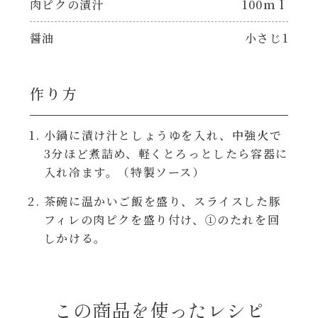
肉ピクの漬汁
100ｍｌ
焼肉のたれ 二代目
パウチのまんまシリーズ
醤油
小さじ1
やみつききゃべつの塩たれ
だしまろ麺
だしまろ酢
作り方
シャンタン鍋
聖護院かぶらのもみじおろしぽん酢
小鍋に漬け汁としょうゆを入れ、中強火で
3分ほど煮詰め、軽くとろっとしたら容器に
おもてなし
入れ冷ます。（特製ソース）
ハコネーゼ 完熟トマト
BBQ/キャンプ
茶碗に温かいご飯を盛り、スライスした豚
ハコネーゼ 海老クリーム
フィレの肉ピクを盛り付け、①のたれを回
しかける。
炊飯器
ハコネーゼ ボロネーゼ
ホットプレート
ハコネーゼ ポルチーニ
この商品を使ったレシピ