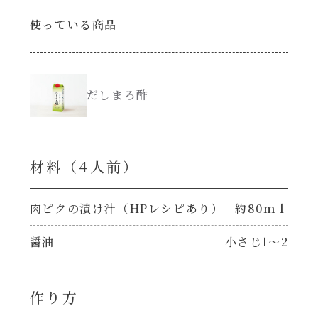
使っている商品
創味のつゆ減塩
サラダ
京の和風だし
スープ
だしまろ酢
白だし
本気中華
カレーだし
材料（4⼈前）
肉ピクキノピク
そうめんつゆ
肉ピクの漬け汁（HPレシピあり）
約80ｍｌ
鍋
すき焼のたれ
醤油
小さじ1～2
グラタン/ドリア
焼肉のたれ 初代
シャンタン粉末（シャンタンチーズニングを
作り方
含む）