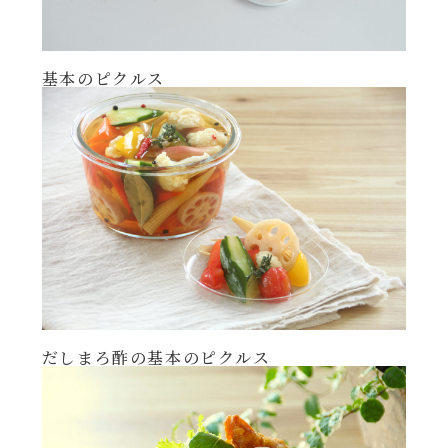
レンジ調理
ハコネーゼ カルボナーラ
お子さま
基本のピクルス
ハコネーゼ イカスミ
節分
ハコネーゼ ボンゴレ
ひなまつり
ハコネーゼ アラビアータ
こどもの日
ハコネーゼ クリーミーボロネーゼ
ハロウィン
だしまろ酢の基本のピクルス
運動会
クリスマス