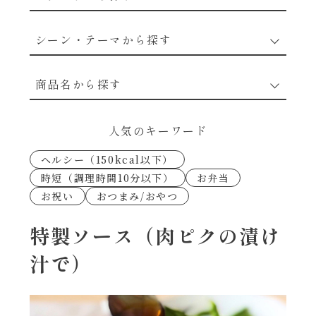
野菜のレシピ
シーン・テーマから探す
魚介のレシピ
なんでもナムル
商品名から探す
お肉のレシピ
下味冷凍
あえるハコネーゼカルボナーラ
人気のキーワード
卵・乳のレシピ
なんでも南蛮
ヘルシー（150kcal以下）
あえるハコネーゼトマトバジル
時短（調理時間10分以下）
お弁当
穀物類のレシピ
お祝い
おつまみ/おやつ
考えるな、二代目で炒めろ！～○○の炒め物
あえるハコネーゼ高菜
～
果実のレシピ
特製ソース（肉ピクの漬け
あえるハコネーゼミートソース
汁で）
朝シャン（ごはん派）
あえるハコネーゼ明太子
朝シャン（パン派）