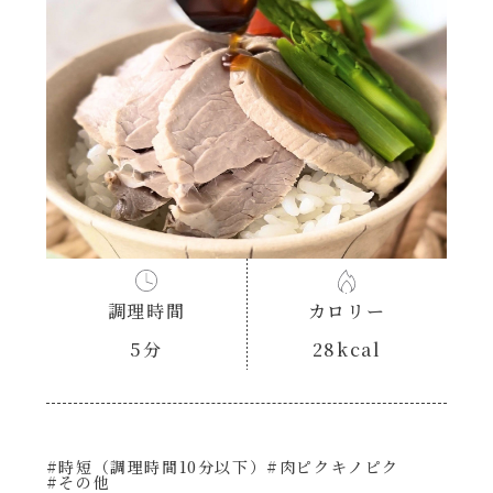
あえるハコネーゼナポリタン
ヘルシー（150kcal以下）
あえるハコネーゼジェノベーゼ
時短（調理時間10分以下）
あえるハコネーゼペペロンチーノ
お弁当
あえるハコネーゼたらこクリーム
お祝い
シャンタンシリーズ
おつまみ/おやつ
調理時間
カロリー
シャンタン粉末
5分
28kcal
主菜
創味のつゆ
副菜
#時短（調理時間10分以下）
#肉ピクキノピク
創味のつゆあまくち
#その他
ごはんもの