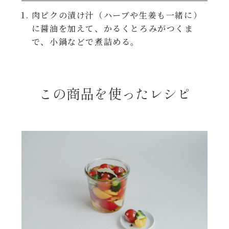
焼肉のたれ 二代目
肉ピクの漬け汁（ハーブや生姜も一緒に）
パウチのまんまシリーズ
に醤油を加えて、かるくとろみがつくま
やみつききゃべつの塩たれ
で、小鍋などで煮詰める。
だしまろ麺
だしまろ酢
シャンタン鍋
この商品を使ったレシピ
聖護院かぶらのもみじおろしぽん酢
おもてなし
ハコネーゼ 完熟トマト
BBQ/キャンプ
ハコネーゼ 海老クリーム
炊飯器
ハコネーゼ ボロネーゼ
ホットプレート
ハコネーゼ ポルチーニ