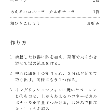
ベーコン
2枚
焼肉のたれ 二代目
パウチのまんまシリーズ
あえるハコネーゼ カルボナーラ
1袋
やみつききゃべつの塩たれ
粗びきこしょう
お好み
だしまろ麺
だしまろ酢
シャンタン鍋
作り方
聖護院かぶらのもみじおろしぽん酢
おもてなし
沸騰したお湯に酢を加え、菜箸で丸くかき
ハコネーゼ 完熟トマト
混ぜて湯の流れを作る。
BBQ/キャンプ
中心に卵を１つ割り入れ、２分ほど茹でて
ハコネーゼ 海老クリーム
取り出す。同様にもう１つ作る。
炊飯器
ハコネーゼ ボロネーゼ
イングリッシュマフィンに焼いたベーコン
と①をのせ、上からあえるハコネーゼカル
ホットプレート
ボナーラを半量すつかける。お好みで粗び
ハコネーゼ ポルチーニ
きこしょうを振る。