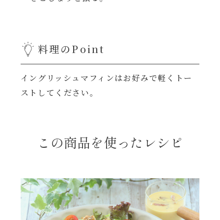
レンジ調理
ハコネーゼ カルボナーラ
お子さま
ハコネーゼ イカスミ
料理のPoint
節分
ハコネーゼ ボンゴレ
イングリッシュマフィンはお好みで軽くトー
ストしてください。
ひなまつり
ハコネーゼ アラビアータ
こどもの日
ハコネーゼ クリーミーボロネーゼ
この商品を使ったレシピ
ハロウィン
運動会
クリスマス