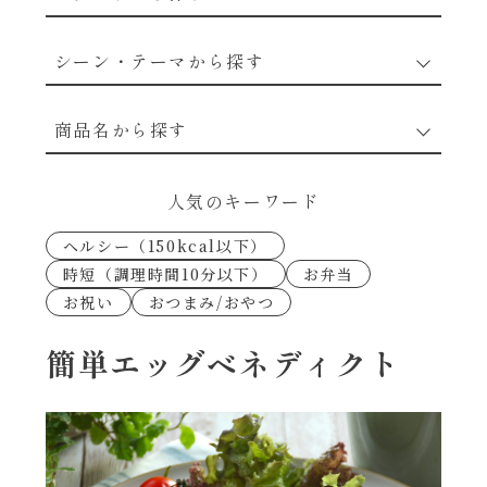
野菜のレシピ
シーン・テーマから探す
魚介のレシピ
なんでもナムル
商品名から探す
お肉のレシピ
下味冷凍
あえるハコネーゼカルボナーラ
人気のキーワード
卵・乳のレシピ
なんでも南蛮
ヘルシー（150kcal以下）
あえるハコネーゼトマトバジル
時短（調理時間10分以下）
お弁当
穀物類のレシピ
お祝い
おつまみ/おやつ
考えるな、二代目で炒めろ！～○○の炒め物
あえるハコネーゼ高菜
～
果実のレシピ
簡単エッグベネディクト
あえるハコネーゼミートソース
朝シャン（ごはん派）
あえるハコネーゼ明太子
朝シャン（パン派）