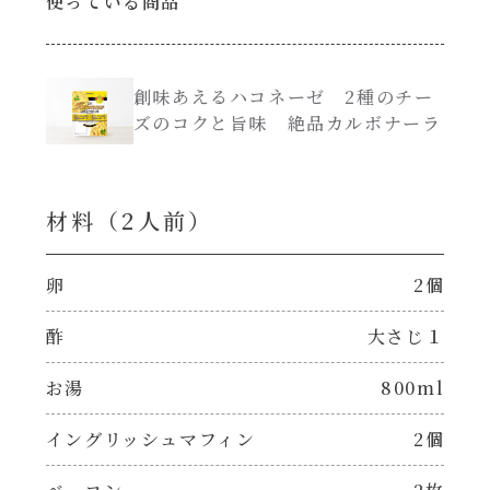
使っている商品
創味のつゆ減塩
サラダ
創味あえるハコネーゼ 2種のチー
京の和風だし
ズのコクと旨味 絶品カルボナーラ
スープ
白だし
本気中華
材料（2⼈前）
カレーだし
肉ピクキノピク
卵
2個
そうめんつゆ
鍋
酢
大さじ１
すき焼のたれ
お湯
800ml
グラタン/ドリア
焼肉のたれ 初代
イングリッシュマフィン
2個
シャンタン粉末（シャンタンチーズニングを
含む）