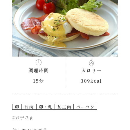
あえるハコネーゼナポリタン
ヘルシー（150kcal以下）
あえるハコネーゼジェノベーゼ
時短（調理時間10分以下）
あえるハコネーゼペペロンチーノ
お弁当
あえるハコネーゼたらこクリーム
お祝い
調理時間
カロリー
シャンタンシリーズ
おつまみ/おやつ
15分
309kcal
シャンタン粉末
主菜
卵
お肉
卵・乳
加工肉
ベーコン
創味のつゆ
副菜
#お子さま
創味のつゆあまくち
ごはんもの