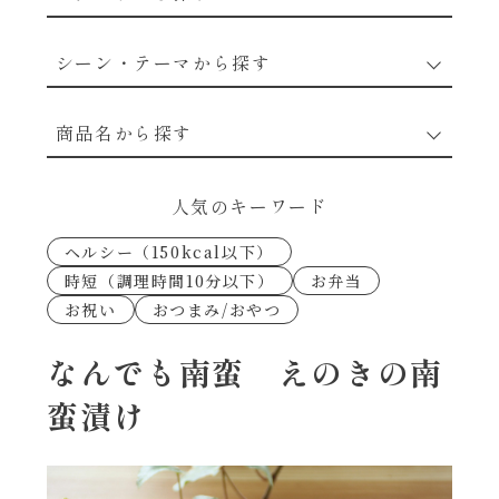
野菜のレシピ
シーン・テーマから探す
魚介のレシピ
なんでもナムル
商品名から探す
お肉のレシピ
下味冷凍
あえるハコネーゼカルボナーラ
人気のキーワード
卵・乳のレシピ
なんでも南蛮
ヘルシー（150kcal以下）
あえるハコネーゼトマトバジル
時短（調理時間10分以下）
お弁当
穀物類のレシピ
お祝い
おつまみ/おやつ
考えるな、二代目で炒めろ！～○○の炒め物
あえるハコネーゼ高菜
～
果実のレシピ
なんでも南蛮 えのきの南
あえるハコネーゼミートソース
蛮漬け
朝シャン（ごはん派）
あえるハコネーゼ明太子
朝シャン（パン派）