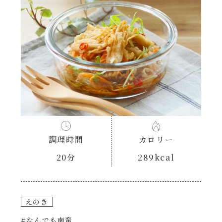
あえるハコネーゼナポリタン
ヘルシー（150kcal以下）
あえるハコネーゼジェノベーゼ
時短（調理時間10分以下）
あえるハコネーゼペペロンチーノ
お弁当
あえるハコネーゼたらこクリーム
お祝い
シャンタンシリーズ
おつまみ/おやつ
調理時間
カロリー
シャンタン粉末
20分
289kcal
主菜
創味のつゆ
副菜
えのき
創味のつゆあまくち
#なんでも南蛮
ごはんもの