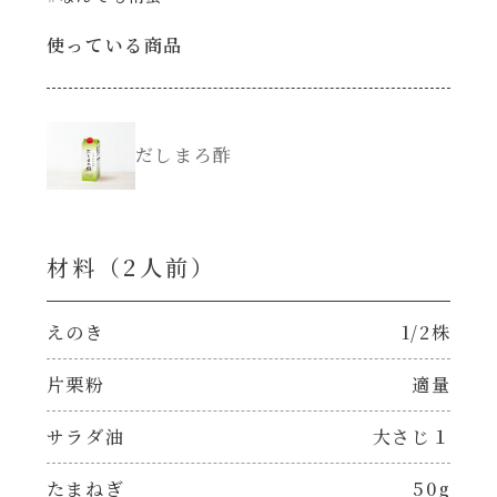
使っている商品
創味のつゆ減塩
サラダ
京の和風だし
スープ
だしまろ酢
白だし
本気中華
カレーだし
肉ピクキノピク
材料（2⼈前）
そうめんつゆ
鍋
えのき
1/2株
すき焼のたれ
片栗粉
適量
グラタン/ドリア
サラダ油
大さじ１
焼肉のたれ 初代
シャンタン粉末（シャンタンチーズニングを
含む）
たまねぎ
50g