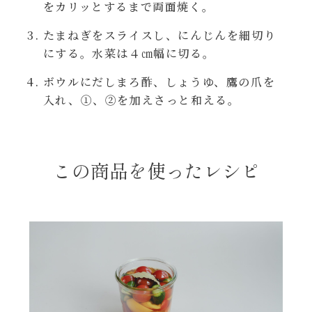
をカリッとするまで両面焼く。
レンジ調理
ハコネーゼ カルボナーラ
たまねぎをスライスし、にんじんを細切り
お子さま
にする。水菜は４㎝幅に切る。
ハコネーゼ イカスミ
ボウルにだしまろ酢、しょうゆ、鷹の爪を
節分
入れ、①、②を加えさっと和える。
ハコネーゼ ボンゴレ
ひなまつり
ハコネーゼ アラビアータ
この商品を使ったレシピ
こどもの日
ハコネーゼ クリーミーボロネーゼ
ハロウィン
運動会
クリスマス