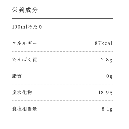
栄養成分
100mlあたり
エネルギー
87kcal
たんぱく質
2.8g
脂質
0g
炭水化物
18.9g
食塩相当量
8.1g