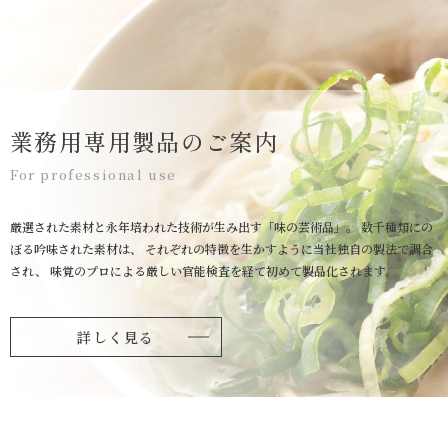
業務用専用製品のご案内
For professional use
厳選された素材と永年培われた技術が生み出す「味の芸術品」。
数千種類にの
ぼる吟味された素材は、
それぞれの特徴を生かすように当社独自の製法で調合
され、
味覚のプロによる厳しい官能検査を経て初めて製品化されます。
詳しく見る