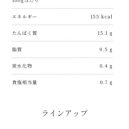
100g当たり
エネルギー
155 kcal
たんぱく質
15.1 g
脂質
9.5 g
炭水化物
0.4 g
食塩相当量
0.7 g
ラインアップ