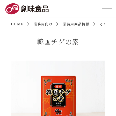
創味食品
HOME
業務用向け
業務用商品情報
その他ス
韓国チゲの素