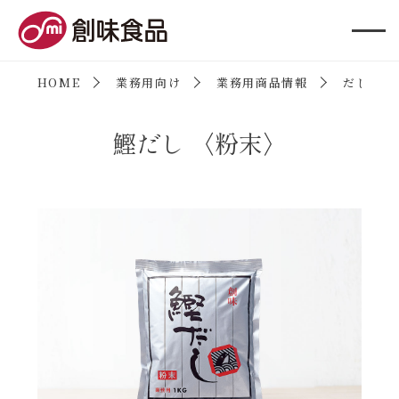
創味食品
HOME
業務用向け
業務用商品情報
だしの素
鰹だし 〈粉末〉