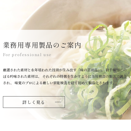
業務用専用製品のご案内
For professional use
厳選された素材と永年培われた技術が生み出す「味の芸術品」。
数千種類にの
ぼる吟味された素材は、
それぞれの特徴を生かすように当社独自の製法で調合
され、
味覚のプロによる厳しい官能検査を経て初めて製品化されます。
詳しく見る