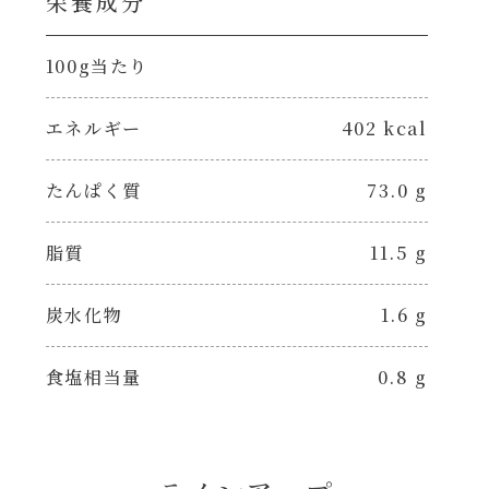
栄養成分
100g当たり
エネルギー
402 kcal
たんぱく質
73.0 g
脂質
11.5 g
炭水化物
1.6 g
食塩相当量
0.8 g