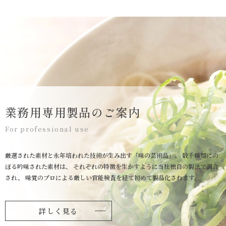
業務用専用製品のご案内
For professional use
厳選された素材と永年培われた技術が生み出す「味の芸術品」。
数千種類にの
ぼる吟味された素材は、
それぞれの特徴を生かすように当社独自の製法で調合
され、
味覚のプロによる厳しい官能検査を経て初めて製品化されます。
詳しく見る