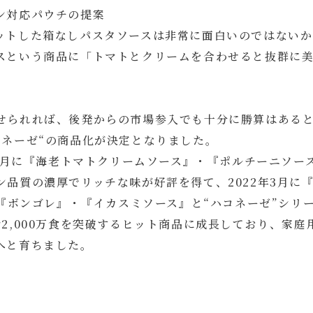
ン対応パウチの提案
ットした箱なしパスタソースは非常に面白いのではないか
スという商品に「トマトとクリームを合わせると抜群に
せられれば、後発からの市場参入でも十分に勝算はあると
コネーゼ“の商品化が決定となりました。
年3月に『海老トマトクリームソース』・『ポルチーニソー
品質の濃厚でリッチな味が好評を得て、2022年3月に『
に『ボンゴレ』・『イカスミソース』と“ハコネーゼ”シリ
2,000万食を突破するヒット商品に成長しており、家
へと育ちました。