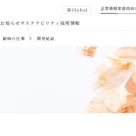
企業情報
家庭用向
Global
報
お知らせ
サステナビリティ
採用情報
創味の仕事
開発秘話
企業概要
トップメッセージ
企業沿⾰
部門