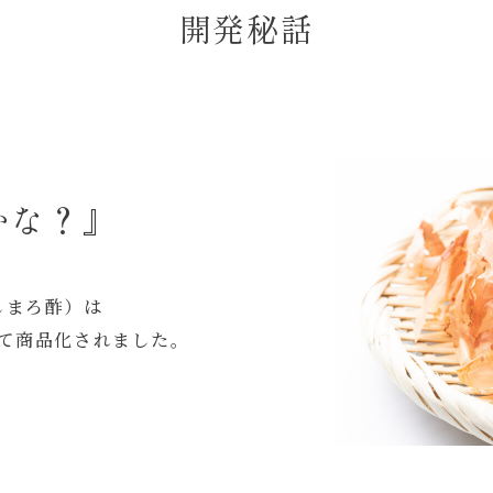
開発秘話
かな？』
しまろ酢）は
って商品化されました。