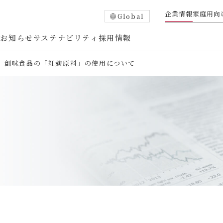
企業情報
家庭用向
Global
報
お知らせ
サステナビリティ
採用情報
創味食品の「紅麹原料」の使用について
企業概要
トップメッセージ
企業沿⾰
部門