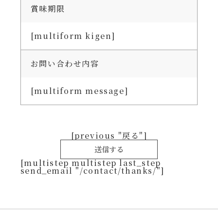
賞味期限
[multiform kigen]
お問い合わせ内容
[multiform message]
[previous "戻る"]
[multistep multistep last_step
send_email "/contact/thanks/"]