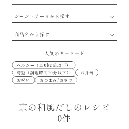
野菜のレシピ
シーン・テーマから探す
魚介のレシピ
なんでもナムル
商品名から探す
お肉のレシピ
下味冷凍
あえるハコネーゼカルボナーラ
人気のキーワード
卵・乳のレシピ
なんでも南蛮
ヘルシー（150kcal以下）
あえるハコネーゼトマトバジル
時短（調理時間10分以下）
お弁当
穀物類のレシピ
お祝い
おつまみ/おやつ
考えるな、二代目で炒めろ！～○○の炒め物
あえるハコネーゼ高菜
～
果実のレシピ
あえるハコネーゼミートソース
京の和風だしのレシピ
朝シャン（ごはん派）
0件
あえるハコネーゼ明太子
朝シャン（パン派）